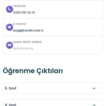
TELEFON
0262 551 32 10
E-POSTA
bilgi@kandira.bel.tr
SANAL MÜZE ADRESI
Belirtilmemiş
Öğrenme Çıktıları
5. Sınıf
6. Sınıf