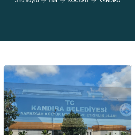
Ana Sayfa
İller
KOCAELİ
KANDIRA