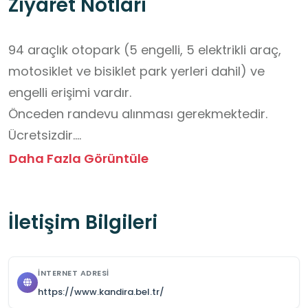
Ziyaret Notları
94 araçlık otopark (5 engelli, 5 elektrikli araç, 
motosiklet ve bisiklet park yerleri dahil) ve 
engelli erişimi vardır.

Önceden randevu alınması gerekmektedir.

Ücretsizdir.

Kandıra Belediyesi'nin himayesinde olmakla 
Daha Fazla Görüntüle
birlikte ek güvenlik tedbirleri bulunmamaktadır.

Yiyecek-içecek servisi için önceden bağlantı 
İletişim Bilgileri
kurulması gerekmektedir.
İNTERNET ADRESI
https://www.kandira.bel.tr/