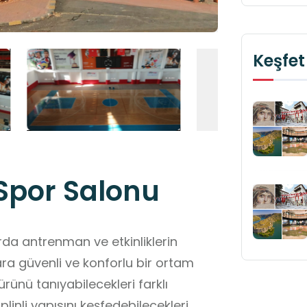
Keşfet
Spor Salonu
rda antrenman ve etkinliklerin
ra güvenli ve konforlu bir ortam
ürünü tanıyabilecekleri farklı
linli yapısını keşfedebilecekleri