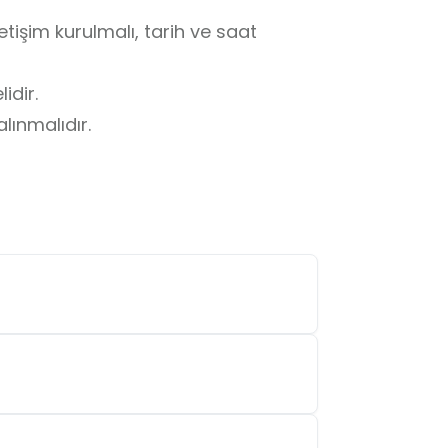
etişim kurulmalı, tarih ve saat 
dir.

lınmalıdır.