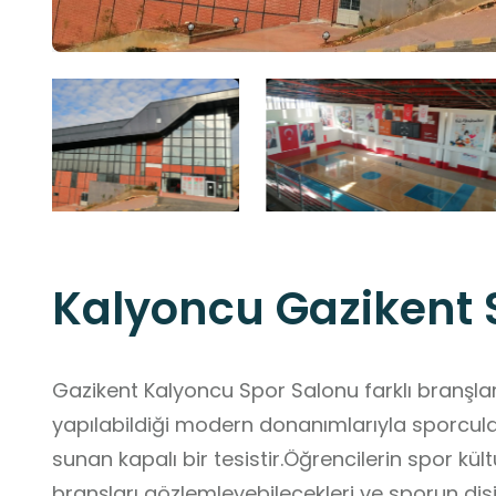
Kalyoncu Gazikent 
Gazikent Kalyoncu Spor Salonu farklı branşla
yapılabildiği modern donanımlarıyla sporcula
sunan kapalı bir tesistir.Öğrencilerin spor kült
branşları gözlemleyebilecekleri ve sporun disip