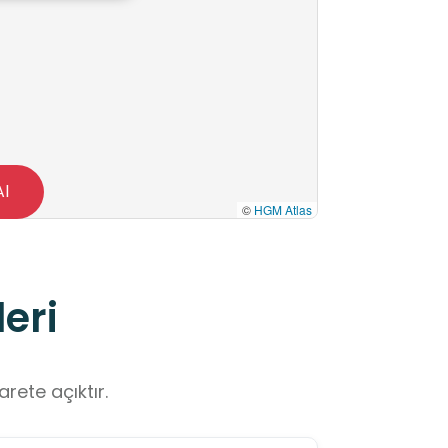
Al
©
HGM Atlas
eri
rete açıktır.