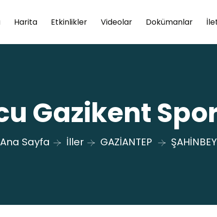
a
Harita
Etkinlikler
Videolar
Dokümanlar
İle
cu Gazikent Spor
Ana Sayfa
İller
GAZİANTEP
ŞAHİNBEY