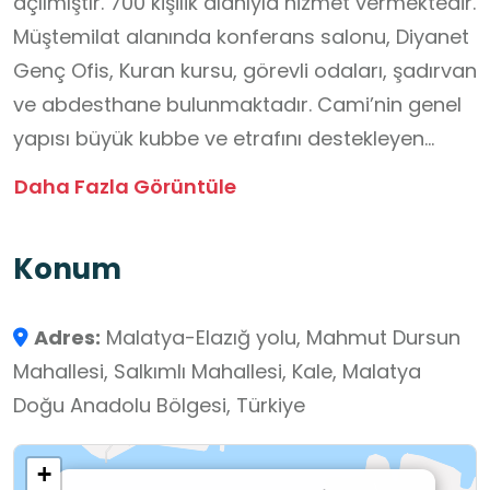
açılmıştır. 700 kişilik alanıyla hizmet vermektedir.
Müştemilat alanında konferans salonu, Diyanet
Genç Ofis, Kuran kursu, görevli odaları, şadırvan
ve abdesthane bulunmaktadır. Cami’nin genel
yapısı büyük kubbe ve etrafını destekleyen
yarım kubbelerle donatılmıştır. Çift minareli
Daha Fazla Görüntüle
olan yapı bahçe ve oturma alanlarıyla
dinlenme ve etkinliklere müsaittir. Kadınlara özel
Konum
ibadet alanları ve kuran kursu sınıfları da
mevcuttur.
Adres:
Malatya-Elazığ yolu, Mahmut Dursun
Mahallesi, Salkımlı Mahallesi, Kale, Malatya
Doğu Anadolu Bölgesi, Türkiye
+