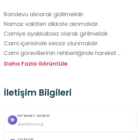
Randevu alınarak gidilmelidir.

Namaz vakitleri dikkate alınmalıdır.

Camiye ayakkabısız olarak girilmelidir.

Cami içerisinde sessiz olunmalıdır.

Cami görevlilerinin rehberliğinde hareket 
edilmeli, talimatlara uyulmalıdır.

Daha Fazla Görüntüle
Camide ibadet edenlere saygı gösterilmeli, 
secde alanlarından geçilmemeli.
İletişim Bilgileri
İNTERNET ADRESI
Belirtilmemiş
TELEFON