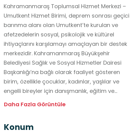
Kahramanmaraş Toplumsal Hizmet Merkezi –
Umutkent Hizmet Birimi, deprem sonrası geçici
barınma alanı olan Umutkent’te kurulan ve
afetzedelerin sosyal, psikolojik ve kültürel
ihtiyaçlarını karşılamayı amaçlayan bir destek
merkezidir. Kahramanmaraş Büyükşehir
Belediyesi Sağlık ve Sosyal Hizmetler Dairesi
Başkanlığı’na bağlı olarak faaliyet gösteren
birim, özellikle çocuklar, kadınlar, yaşlılar ve
engelli bireyler için danışmanlık, eğitim ve
sosyal etkinlikler düzenlemektedir.
Daha Fazla Görüntüle
Merkezde psikososyal destek, aile danışmanlığı,
sosyal yardımların koordinasyonu, çocuklara
Konum
yönelik etkinlikler, meslek edindirme kursları ve