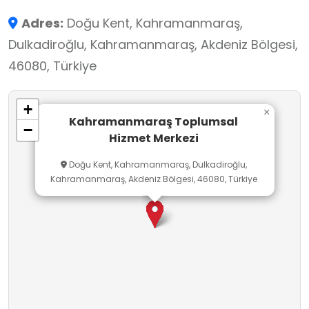
toplumsal farkındalık programları
Adres:
Doğu Kent, Kahramanmaraş,
yürütülmektedir. Umutkent sakinlerinin yaşam
Dulkadiroğlu, Kahramanmaraş, Akdeniz Bölgesi,
kalitesini artırmak ve toplumsal dayanışmayı
46080, Türkiye
güçlendirmek amacıyla gönüllü faaliyetler ve
belediye destekli projeler de uygulanmaktadır.
+
×
Kahramanmaraş Toplumsal
−
Hizmet Merkezi
Doğu Kent, Kahramanmaraş, Dulkadiroğlu,
Kahramanmaraş, Akdeniz Bölgesi, 46080, Türkiye