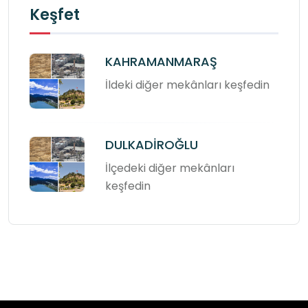
Keşfet
KAHRAMANMARAŞ
İldeki diğer mekânları keşfedin
DULKADİROĞLU
İlçedeki diğer mekânları
keşfedin