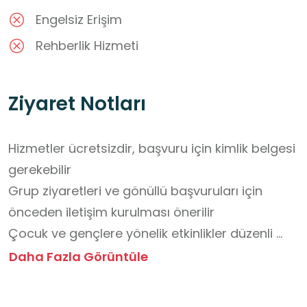
Engelsiz Erişim
Rehberlik Hizmeti
Ziyaret Notları
Hizmetler ücretsizdir, başvuru için kimlik belgesi 
gerekebilir

Grup ziyaretleri ve gönüllü başvuruları için 
önceden iletişim kurulması önerilir

Çocuk ve gençlere yönelik etkinlikler düzenli 
olarak yapılmaktadır

Daha Fazla Görüntüle
Hafta sonları kapalıdır, resmi tatillerde hizmet 
verilmez
