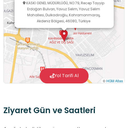
KASKİ GENEL MÜDÜRLÜĞÜ, NO:79, Recep Tayyip
vermeden nasıl bertaraf edildiğini teknik
Erdoğan Bulvarı, Yavuz Selim, Yavuz Selim
uzmanlardan öğrenerek; suyun evlerimize
Mahallesi, Dulkadiroğlu, Kahramanmaraş,
ulaşan serüvenini, altyapı sistemlerinin işleyişini
Akdeniz Bölgesi, 46080, Türkiye
ve sürdürülebilir su kullanımının hayati önemini
yerinde kavrayabilirler.
Yol Tarifi Al
©
HGM Atlas
Ziyaret Gün ve Saatleri