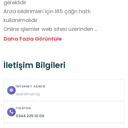
gereklidir

Arıza bildirimleri için 185 çağrı hattı 
kullanılmalıdır

Online işlemler web sitesi üzerinden 
yapılabilmektedir

Daha Fazla Görüntüle
Hafta sonları ve resmi tatillerde kapalıdır

Ziyaret Saatleri: Pazartesi–Cuma 08.30–17.00.
İletişim Bilgileri
İNTERNET ADRESI
Belirtilmemiş
TELEFON
0344 225 10 00