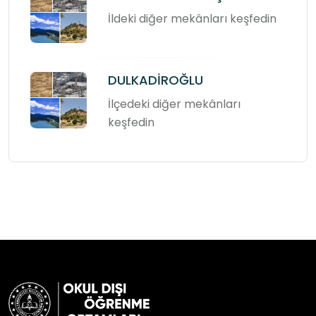
İldeki diğer mekânları keşfedin
DULKADİROĞLU
İlçedeki diğer mekânları
keşfedin