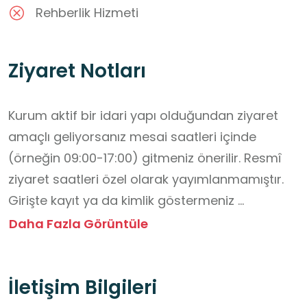
Rehberlik Hizmeti
Ziyaret Notları
Kurum aktif bir idari yapı olduğundan ziyaret 
amaçlı geliyorsanız mesai saatleri içinde 
(örneğin 09:00-17:00) gitmeniz önerilir. Resmî 
ziyaret saatleri özel olarak yayımlanmamıştır.

Girişte kayıt ya da kimlik göstermeniz 
gerekebilir; randevu ile görüşme planlamak 
Daha Fazla Görüntüle
işinizi kolaylaştırır.

Kurumun görevleri arasında turizm tanıtımı ve 
İletişim Bilgileri
kültür etkinlikleri bulunduğundan, tanıtım 
materyalleri ya da gezi planı için destek almak 