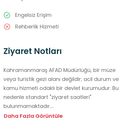
Engelsiz Erişim
Rehberlik Hizmeti
Ziyaret Notları
Kahramanmaraş AFAD Müdürlüğü, bir müze 
veya turistik gezi alanı değildir; acil durum ve 
kamu hizmeti odaklı bir devlet kurumudur. Bu 
nedenle standart "ziyaret saatleri" 
bulunmamaktadır.

Resmî Ziyaretler: Kurumu ziyaret etmek 
Daha Fazla Görüntüle
genellikle resmî işler, eğitim talepleri veya 