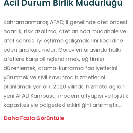
Acil Durum Birlik Müdürlüğü
Kahramanmaraş AFAD; il genelinde afet öncesi
hazırlık, risk azaltma, afet anında müdahale ve
afet sonrası iyileştirme çalışmalarını koordine
eden ana kurumdur. Görevleri arasında halkı
afetlere karşı bilinçlendirmek, eğitimler
düzenlemek, arama-kurtarma faaliyetlerini
yürütmek ve sivil savunma hizmetlerini
planlamak yer alır. 2020 yılında hizmete açılan
yeni AFAD Kampüsü, modern altyapısı ve lojistik
kapasitesiyle bölgedeki etkinliğini artırmıştır.
Kurum, olası tüm afet ve acil durumlara karşı
Daha Fazla Görüntüle
7/24 hazır bir şekilde halkın güvenliği için
çalışmaktadır.