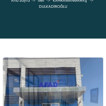
Ana Sayfa
İller
KAHRAMANMARAŞ
DULKADİROĞLU