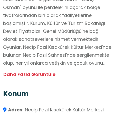
Osman" oyunu ile perdelerini açarak bölge
tiyatrolarından biri olarak faaliyetlerine
başlamıştır. Kurum, Kültür ve Turizm Bakanlığı
Devlet Tiyatroları Genel Müdürlüğü'ne bağlı
olarak sanatseverlere hizmet vermektedir.
Oyunlar, Necip Fazıl Kısakürek Kültür Merkezi'nde
bulunan Necip Fazıl Sahnesi'nde sergilenmekte
olup, her yıl onlarca yetişkin ve çocuk oyunu
tiyatro seyircisi ile buluşmaktadır.
Daha Fazla Görüntüle
Kahramanmaraş'ın kültür ve sanat hayatına
önemli bir katkı sunan DT, yerel halk ve çevre
Konum
illerden gelen ziyaretçiler için önemli bir kültürel
duraktır. Tiyatro, öğrenciler için sahne sanatları
Adres:
Necip Fazıl Kısakürek Kültür Merkezi
deneyimi, kültürel farkındalık ve toplumsal