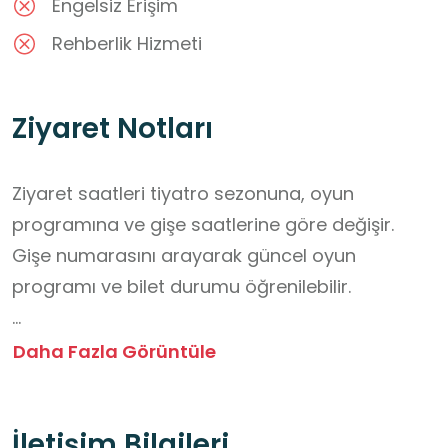
Engelsiz Erişim
Rehberlik Hizmeti
Ziyaret Notları
Ziyaret saatleri tiyatro sezonuna, oyun 
programına ve gişe saatlerine göre değişir. 
Gişe numarasını arayarak güncel oyun 
programı ve bilet durumu öğrenilebilir.

Okul grupları için gezi düzenlenmek 
Daha Fazla Görüntüle
istendiğinde, önceden tiyatro yönetimiyle 
iletişime geçilerek rehberli tur isteyebilir veya 
İletişim Bilgileri
öğrenci indirimleri hakkında bilgi alabilirsiniz.
