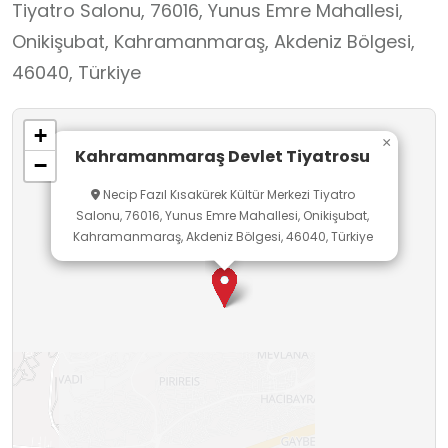
Tiyatro Salonu, 76016, Yunus Emre Mahallesi,
duyarlılık geliştiren güçlü bir okul dışı öğrenme
Onikişubat, Kahramanmaraş, Akdeniz Bölgesi,
ortamıdır. Drama, metin çözümleme ve
46040, Türkiye
performans izlemesi aracılığıyla dilsel beceriler
gelişir, grup çalışmaları ve tartışmalar yoluyla
+
empati ve takım ruhu pekişir.
×
Kahramanmaraş Devlet Tiyatrosu
−
Necip Fazıl Kısakürek Kültür Merkezi Tiyatro
Salonu, 76016, Yunus Emre Mahallesi, Onikişubat,
Kahramanmaraş, Akdeniz Bölgesi, 46040, Türkiye