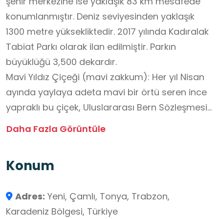
şehir merkezine ise yaklaşık 83 km mesafede
konumlanmıştır. Deniz seviyesinden yaklaşık
1300 metre yüksekliktedir. 2017 yılında Kadıralak
Tabiat Parkı olarak ilan edilmiştir. Parkın
büyüklüğü 3,500 dekardır.
Mavi Yıldız Çiçeği (mavi zakkum): Her yıl Nisan
ayında yaylaya adeta mavi bir örtü seren ince
yapraklı bu çiçek, Uluslararası Bern Sözleşmesi
kapsamında koruma altındadır. Yayla
Daha Fazla Görüntüle
çevresinde ladin, kayın, kızılağaç, ıhlamur,
kestane, meşe, karayemiş gibi çeşitli ağaç
Konum
türleri ve orman gülü, akçaağaç gibi bitkiler
bulunur. 1996 yılından bu yana her eylülün ilk
Adres:
Yeni, Çamlı, Tonya, Trabzon,
haftasında Vargit Çiçeği Şenliği
Karadeniz Bölgesi, Türkiye
düzenlenmektedir.