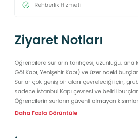
Rehberlik Hizmeti
Ziyaret Notları
Öğrencilere surların tarihçesi, uzunluğu, ana ka
Göl Kapı, Yenişehir Kapı) ve üzerindeki burçlar 
Surlar çok geniş bir alanı çevrelediği için, gru
sadece İstanbul Kapı çevresi ve belirli burçlar
Öğrencilerin surların güvenli olmayan kısımla
dışına çıkmaması için net sınırlar çizilmelidir.

Daha Fazla Görüntüle
Geniş alanda kontrol sağlamak amacıyla öğr
dağılımı yapılmalıdır.
