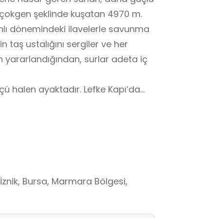
lı çokgen şeklinde kuşatan 4970 m.
lı dönemindeki ilavelerle savunma
n taş ustalığını sergiler ve her
 yararlandığından, surlar adeta iç
 üçü halen ayaktadır. Lefke Kapı’da
tedir. İstanbul Kapı
 kapıdır. Roma Tiyatrosu’ndan
 sağlanmıştır. Yenişehir Kapı kısmen
14 kulesi bulunan İznik Surları dönemin
i anlatır.
İznik, Bursa, Marmara Bölgesi,