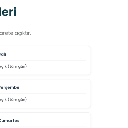
eri
rete açıktır.
Salı
Açık (tüm gün)
Perşembe
Açık (tüm gün)
Cumartesi