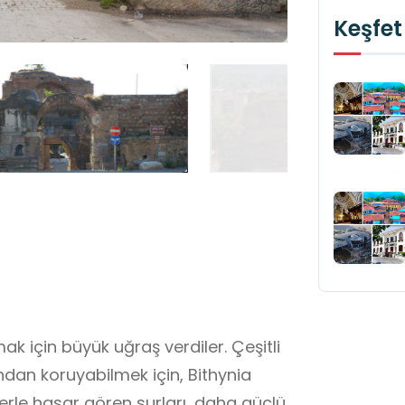
Keşfet
ak için büyük uğraş verdiler. Çeşitli
ndan koruyabilmek için, Bithynia
erle hasar gören surları, daha güçlü