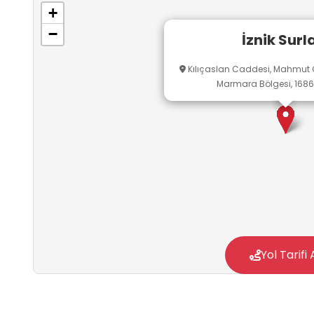
+
−
İznik Surla
Kılıçaslan Caddesi, Mahmut Çel
Marmara Bölgesi, 16860
Yol Tarifi 