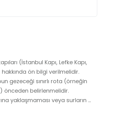
pıları (İstanbul Kapı, Lefke Kapı, 
hakkında ön bilgi verilmelidir.

bun gezeceği sınırlı rota (örneğin 
) önceden belirlenmelidir.

rına yaklaşmaması veya surların 
etmenler arasında gözetim görev 