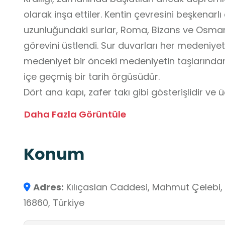
olarak inşa ettiler. Kentin çevresini beşkenar
uzunluğundaki surlar, Roma, Bizans ve Osman
görevini üstlendi. Sur duvarları her medeniyeti
medeniyet bir önceki medeniyetin taşlarından
içe geçmiş bir tarih örgüsüdür.
Dört ana kapı, zafer takı gibi gösterişlidir ve
mermer friz parçalarının kullanıldığı görülmek
Daha Fazla Görüntüle
Konstantinapolis’e açıldığından en gösterişli
getirilen masklarla daha da gösterişli olması
Konum
ayaktadır. Göl Kapı ise tamamen yıkılmıştır.
12 tali kapısı ve 10-15m. aralıklarla yapılmış 1
savaş ve savunma stratejilerinin de inceliklerin
Adres:
Kılıçaslan Caddesi, Mahmut Çelebi, 
16860, Türkiye