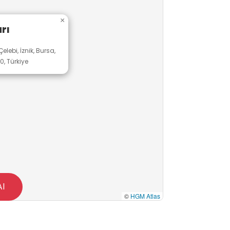
×
rı
ebi, İznik, Bursa,
, Türkiye
Al
©
HGM Atlas