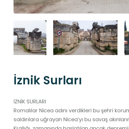
İznik Surları
İZNİK SURLARI
Romalılar Nicea adını verdikleri bu şehri korum
saldırılara uğrayan Nicea’yı bu savaş akınları
Krallığı, zamanında başlatılan ancak depreml