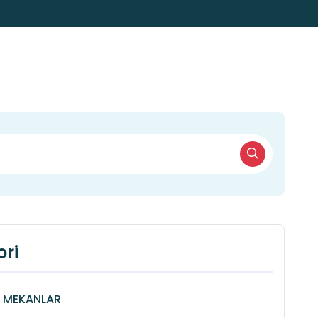
ri
Î MEKANLAR