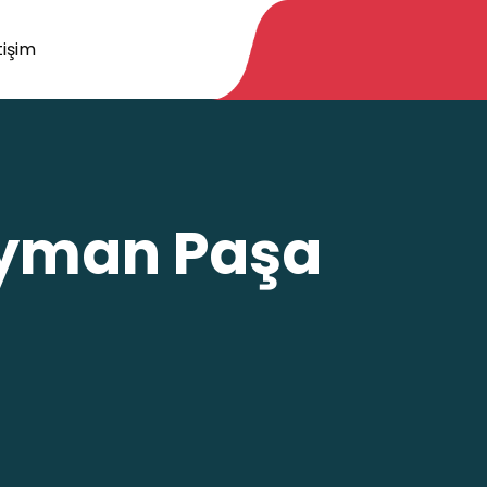
tişim
leyman Paşa