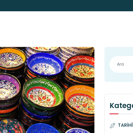
Katego
TARİH