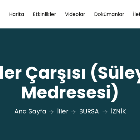
a
Harita
Etkinlikler
Videolar
Dokümanlar
İle
ciler Çarşısı (Sü
Medresesi)
Ana Sayfa
İller
BURSA
İZNİK