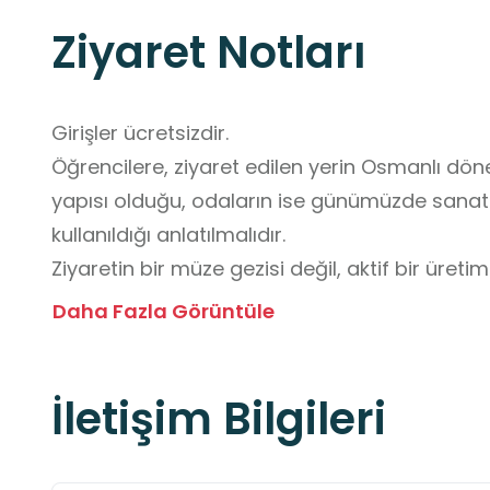
Ziyaret Notları
Girişler ücretsizdir.

Öğrencilere, ziyaret edilen yerin Osmanlı dö
yapısı olduğu, odaların ise günümüzde sanat 
kullanıldığı anlatılmalıdır.

Ziyaretin bir müze gezisi değil, aktif bir üretim
vurgulanmalıdır.

Daha Fazla Görüntüle
Özellikle hassas çini ürünlerinin sergilendiği 
öğrenci gözetimini sürekli olarak sağlaması h
İletişim Bilgileri
Sergilenen çini tabak, karo, vazo ve diğer sera
dokunulmamalıdır. Bu ürünler kırılgandır ve en
zararlar oluşabilir.
