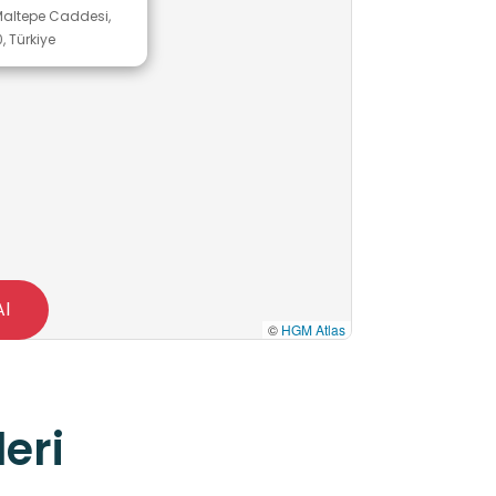
altepe Caddesi,
0, Türkiye
Al
©
HGM Atlas
eri