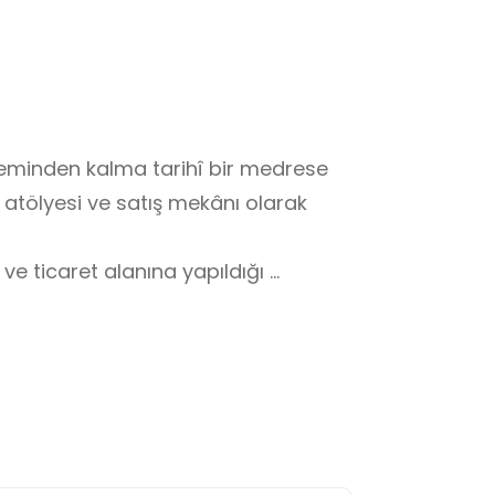
neminden kalma tarihî bir medrese 
atölyesi ve satış mekânı olarak 
 ve ticaret alanına yapıldığı 
dükkân içlerinde, öğretmenlerin 
ayati önem taşır.

mik ürünlere kesinlikle 
 ufak bir çarpma ile paha biçilmez 