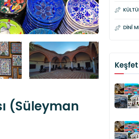
KÜLTÜ
DİNÎ 
Keşfet
ısı (Süleyman