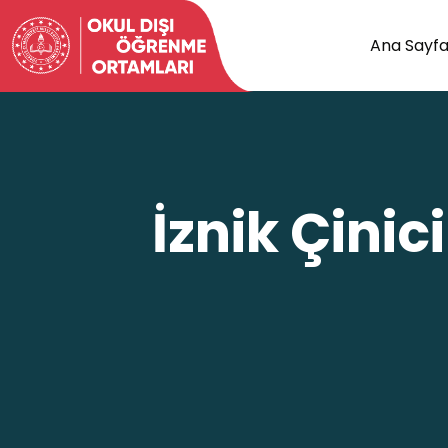
Ana Sayf
İznik Çini