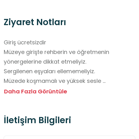
Ziyaret Notları
Giriş ücretsizdir

Müzeye girişte rehberin ve öğretmenin 
yönergelerine dikkat etmeliyiz.

Sergilenen eşyaları ellememeliyiz.

Müzede koşmamalı ve yüksek sesle 
konuşmamalıyız.

Daha Fazla Görüntüle
Fotoğraf çekimi için müze görevlilerinin izni olup 
olmadığını öğrenmeliyiz.

İletişim Bilgileri
Müzede yönlendirme levhalarına ve güvenlik 
kurallarına uymalıyız.

Müzede sergilenen eserlerin geçmişteki 