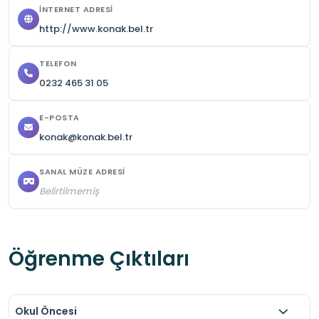
İNTERNET ADRESI
ekonomik yaşamı yansıttığını unutmamalıyız.

http://www.konak.bel.tr
Defterimize ilgimizi çeken bilgileri kısa notlar 
TELEFON
0232 465 31 05
hâlinde yazabiliriz.

E-POSTA
Çevremizi temiz tutmalı, çöplerimizi çöp 
konak@konak.bel.tr
kutusuna atmalıyız.

SANAL MÜZE ADRESI
Belirtilmemiş
Ziyaret sonunda gördüklerimiz hakkında 
düşüncelerimizi arkadaşlarımızla paylaşmalıyız.
Öğrenme Çıktıları
Okul Öncesi