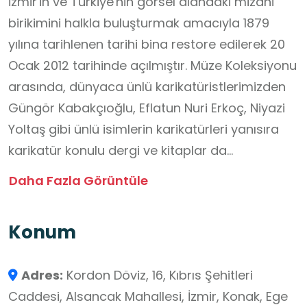
İzmir'in ve Türkiye'nin görsel alandaki mizahi
birikimini halkla buluşturmak amacıyla 1879
yılına tarihlenen tarihi bina restore edilerek 20
Ocak 2012 tarihinde açılmıştır. Müze Koleksiyonu
arasında, dünyaca ünlü karikatüristlerimizden
Güngör Kabakçıoğlu, Eflatun Nuri Erkoç, Niyazi
Yoltaş gibi ünlü isimlerin karikatürleri yanısıra
karikatür konulu dergi ve kitaplar da
koleksiyonumuz içerisinde yer almaktadır.
Daha Fazla Görüntüle
Ayrıca Müzede yurt içi ve yurt dışı kaynaklı
güncel sergiler de açılmaktadır.
Konum
Adres:
Kordon Döviz, 16, Kıbrıs Şehitleri
Caddesi, Alsancak Mahallesi, İzmir, Konak, Ege