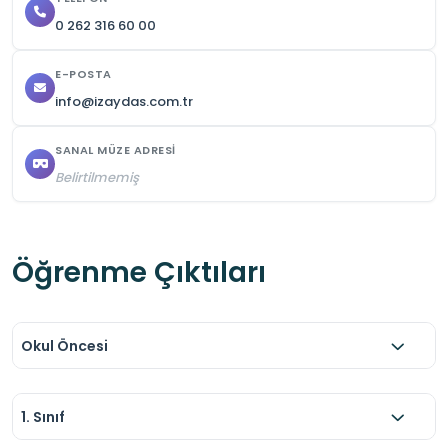
0 262 316 60 00
E-POSTA
info@izaydas.com.tr
SANAL MÜZE ADRESI
Belirtilmemiş
Öğrenme Çıktıları
Okul Öncesi
1. Sınıf