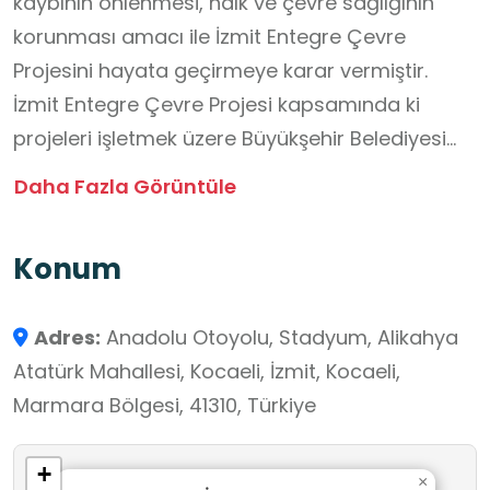
kaybının önlenmesi, halk ve çevre sağlığının
korunması amacı ile İzmit Entegre Çevre
Projesini hayata geçirmeye karar vermiştir.
İzmit Entegre Çevre Projesi kapsamında ki
projeleri işletmek üzere Büyükşehir Belediyesi
tarafından Mayıs 1996’da kurulmuştur. 1997
Daha Fazla Görüntüle
yılından bu yana atık kabul etmektedir. İZAYDAŞ
%100 Kocaeli Büyükşehir Belediyesi iştirakidir.
Konum
İZAYDAŞ;
• Klinik ve Tehlikeli Atık Yakma ve Enerji Üretim
Adres:
Anadolu Otoyolu, Stadyum, Alikahya
Tesisi
Atatürk Mahallesi, Kocaeli, İzmit, Kocaeli,
• Düzenli Depolama Alanları
Marmara Bölgesi, 41310, Türkiye
• Gemi Atıkları Kabul Tesisi
• Atık Alım Gemileri ve Deniz Hizmetleri
+
• Tıbbi Atık Sterilizasyon Tesisi
×