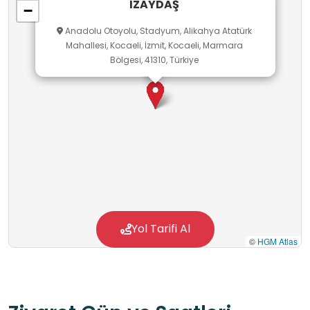
İZAYDAŞ
−
• Biyogaz Tesisi
Anadolu Otoyolu, Stadyum, Alikahya Atatürk
• LFG, Çöp Gazından Enerjisi Üretim Tesisi
Mahallesi, Kocaeli, İzmit, Kocaeli, Marmara
• Çöp Sızıntı Suyu Artırma Tesisi
Bölgesi, 41310, Türkiye
• Çevre Laboratuvarı
• Ara Depolama Tesisi
• HES Yuvacık Barajı Kanal Tipi Hidroelektrik
Santrali
• Lisanslı Atık Taşıma Hizmetleri yapmaktadır.
ZAYDAŞ tesislerine,
• Patlayıcı maddeler,
• Radyoaktif maddeler,
Yol Tarifi Al
©
HGM Atlas
• Piller kabul edilmemektedir.
Ayrıca tesise giren tüm atıklar radyasyon
kontrolünden geçmektedir.