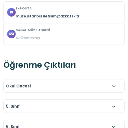
E-POSTA
muze.istanbul.iletisim@dzkk.tsk.tr
SANAL MÜZE ADRESI
Belirtilmemiş
Öğrenme Çıktıları
Okul Öncesi
5. Sınıf
6. Sınıf