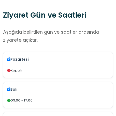
müzelerinden biri olarak varlığını
Ziyaret Gün ve Saatleri
sürdürmektedir.
Aşağıda belirtilen gün ve saatler arasında
ziyarete açıktır.
Pazartesi
Kapalı
Salı
09:00 - 17:00