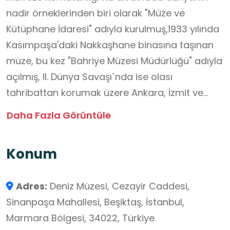
nadir örneklerinden biri olarak "Müze ve
Kütüphane İdaresi" adıyla kurulmuş,1933 yılında
Kasımpaşa'daki Nakkaşhane binasına taşınan
müze, bu kez "Bahriye Müzesi Müdürlüğü" adıyla
açılmış, II. Dünya Savaşı`nda ise olası
tahribattan korumak üzere Ankara, İzmit ve
Niğde`ye aktarılmıştır. 1946 yılında müzenin
Daha Fazla Görüntüle
tekrar İstanbul`da kurulmasına karar verilerek
önce bugünkü Kuzey Deniz Saha Komutanlığı
Konum
binasına depolanmış, sonra da Dolmabahçe
Camii Hünkar Mahfeli`ne taşınmıştır. Yeni müze
Adres:
Deniz Müzesi, Cezayir Caddesi,
müdürü Haluk Şehsuvaroğlu idaresinde, 1948
Sinanpaşa Mahallesi, Beşiktaş, İstanbul,
sonbaharında Preveze Deniz Zaferi`nin 410.
Marmara Bölgesi, 34022, Türkiye
yıldönümü sırasında "Deniz Müzesi ve Arşivi