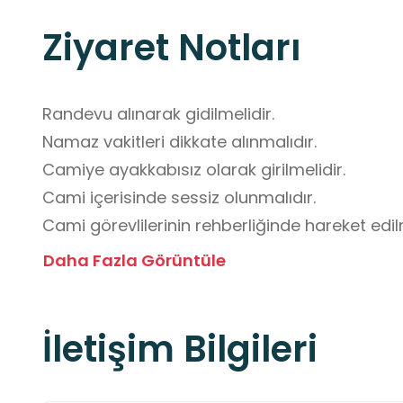
Ziyaret Notları
Randevu alınarak gidilmelidir.

Namaz vakitleri dikkate alınmalıdır.

Camiye ayakkabısız olarak girilmelidir.

Cami içerisinde sessiz olunmalıdır.

Cami görevlilerinin rehberliğinde hareket edilm
Camide ibadet edenlere saygı gösterilmeli, 
Daha Fazla Görüntüle
İletişim Bilgileri