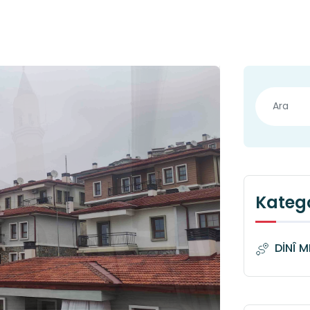
Katego
DİNÎ 