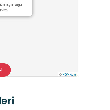
 Malatya, Doğu
rkiye
Al
©
HGM Atlas
eri