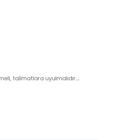
eli, talimatlara uyulmalıdır.

secde alanlarından geçilmemeli.