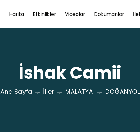
a
Harita
Etkinlikler
Videolar
Dokümanlar
İle
İshak Camii
Ana Sayfa
İller
MALATYA
DOĞANYOL