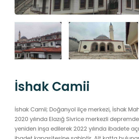
İshak Camii
İshak Camii; Doğanyol ilçe merkezi, İshak Ma
2020 yılında Elazığ Sivrice merkezli depremde
yeniden inşa edilerek 2022 yılında ibadete açılm
ibadet kapasitesine sahiptir. Alt katta bulunan