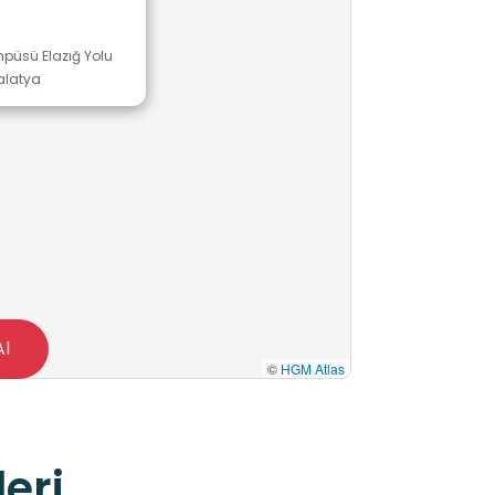
mpüsü Elazığ Yolu
alatya
Al
©
HGM Atlas
eri