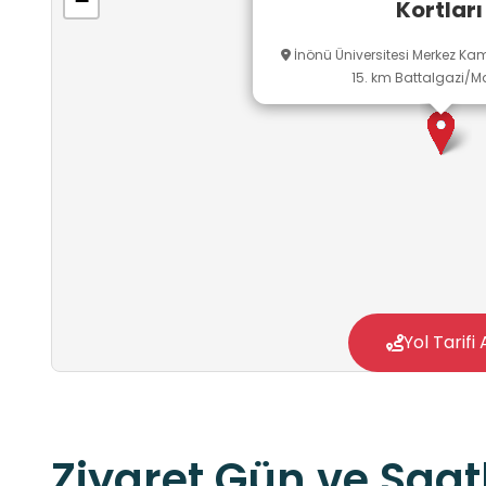
−
Kortları
İnönü Üniversitesi Merkez Ka
15. km Battalgazi/M
Yol Tarifi 
Ziyaret Gün ve Saatl