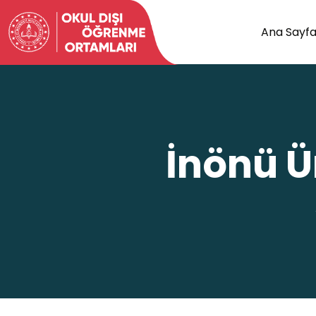
Ana Sayf
İnönü Ün