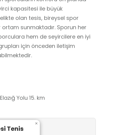
irci kapasitesi ile büyük
likte olan tesis, bireysel spor
 bir ortam sunmaktadır. Sporun her
rculara hem de seyircilere en iyi
upları için önceden iletişim
abilmektedir.
lazığ Yolu 15. km
×
si Tenis