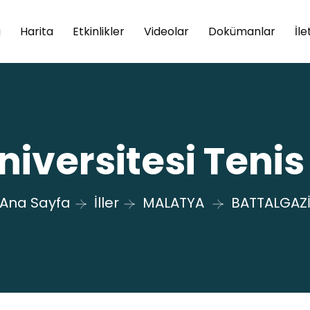
a
Harita
Etkinlikler
Videolar
Dokümanlar
İle
iversitesi Tenis
Ana Sayfa
İller
MALATYA
BATTALGAZ