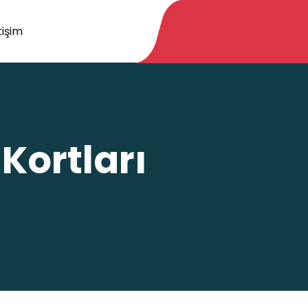
tişim
 Kortları
İ