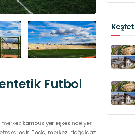
Keşfet
entetik Futbol
tesi merkez kampüs yerleşkesinde yer
trekaredir. Tesis, merkezi doğalgaz