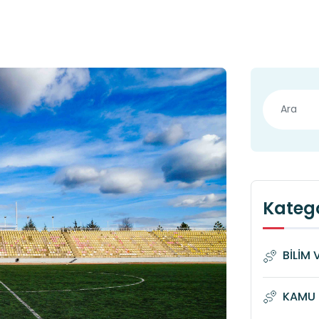
Katego
BİLİM 
KAMU 