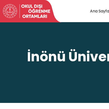
Ana Sayf
İnönü Üniver