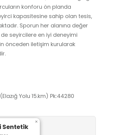
porcuların konforu ön planda
eyirci kapasitesine sahip olan tesis,
maktadır. Sporun her alanına değer
e seyircilere en iyi deneyimi
in önceden iletişim kurularak
ir.
Elazığ Yolu 15.km) Pk:44280
×
i Sentetik