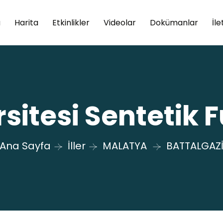
a
Harita
Etkinlikler
Videolar
Dokümanlar
İle
sitesi Sentetik 
Ana Sayfa
İller
MALATYA
BATTALGAZ