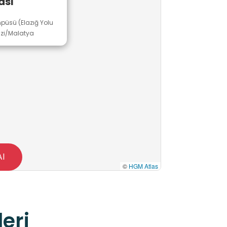
ası
püsü (Elazığ Yolu
azi/Malatya
Al
©
HGM Atlas
eri