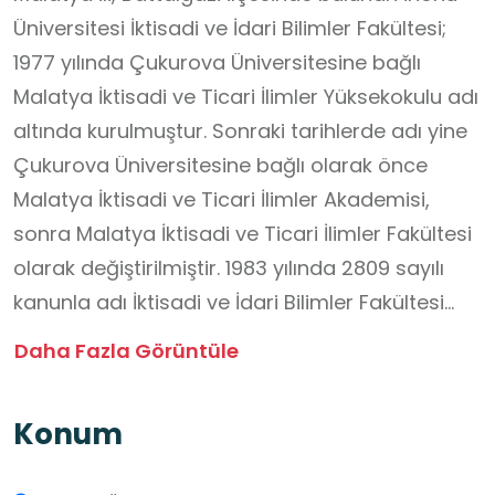
Üniversitesi İktisadi ve İdari Bilimler Fakültesi;
1977 yılında Çukurova Üniversitesine bağlı
Malatya İktisadi ve Ticari İlimler Yüksekokulu adı
altında kurulmuştur. Sonraki tarihlerde adı yine
Çukurova Üniversitesine bağlı olarak önce
Malatya İktisadi ve Ticari İlimler Akademisi,
sonra Malatya İktisadi ve Ticari İlimler Fakültesi
olarak değiştirilmiştir. 1983 yılında 2809 sayılı
kanunla adı İktisadi ve İdari Bilimler Fakültesi
olarak değiştirilmiş ve İnönü Üniversitesine
Daha Fazla Görüntüle
bağlanmıştır. Fakültede Çalışma Ekonomisi ve
Endüstri İlişkiler, Ekonometri, İktisat, İşletme,
Konum
Maliye, Siyaset Bilimi ve Kamu Yönetimi, Siyaset
Bilimi ve Uluslararası İlişkiler, Uluslararası Ticaret