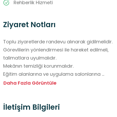
Rehberlik Hizmeti
Ziyaret Notları
Toplu ziyaretlerde randevu alınarak gidilmelidir.

Görevlilerin yönlendirmesi ile hareket edilmeli, 
talimatlara uyulmalıdır.  

Mekânın temizliği korunmalıdır. 

Eğitim alanlarına ve uygulama salonlarına 
izinsiz olarak girilmemelidir. 

Daha Fazla Görüntüle
Gürültü yapılmamalı, çevreye rahatsızlık 
verecek davranışlardan kaçınılmalıdır.
İletişim Bilgileri