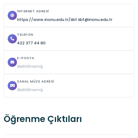
İNTERNET ADRESI
https://www.inonu.edu.tr/iibf iibf@inonu.edu.tr
TELEFON
422 377 44 80
E-POSTA
Belirtilmemiş
SANAL MÜZE ADRESI
Belirtilmemiş
Öğrenme Çıktıları