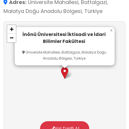
Adres:
Üniversite Mahallesi, Battalgazi,
ve İşletmecilik Bölümleri olmak üzere 8 bölüm
Malatya Doğu Anadolu Bölgesi, Türkiye
bulunmaktadır. Fakültenin amacı; kendi
değerlerini özümseyen, evrensel değerlere açık,
+
tüm alanlarda ülkesine ve dünyaya faydalı olan
×
İnönü Üniversitesi İktisadi ve İdari
−
nitelikli bireyler yetiştirmek; yüksek düzeyde
Bilimler Fakültesi
eğitim-öğretim vermek ve bilimsel araştırma
Üniversite Mahallesi, Battalgazi, Malatya Doğu
yapmaktır.
Anadolu Bölgesi, Türkiye
Yol Tarifi Al