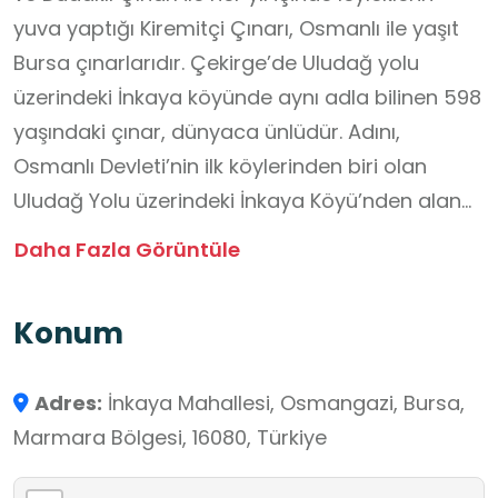
yuva yaptığı Kiremitçi Çınarı, Osmanlı ile yaşıt
Bursa çınarlarıdır. Çekirge’de Uludağ yolu
üzerindeki İnkaya köyünde aynı adla bilinen 598
yaşındaki çınar, dünyaca ünlüdür. Adını,
Osmanlı Devleti’nin ilk köylerinden biri olan
Uludağ Yolu üzerindeki İnkaya Köyü’nden alan
çınar ağacı 13 ana kola sahiptir. “İnkaya
Daha Fazla Görüntüle
Çınarı”nın boyu 35 metredir. Dallarının kalınlığı
3-4 metreyi bulan çınar 9,2 metrelik çevresiyle
Konum
Türkiye’nin en yaşlı ağaçlarından biridir.
Adres:
İnkaya Mahallesi, Osmangazi, Bursa,
Marmara Bölgesi, 16080, Türkiye