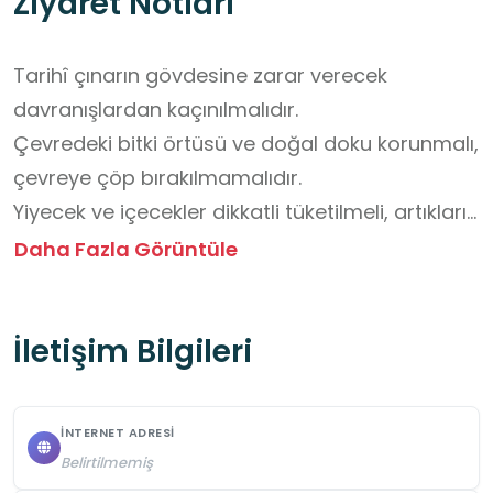
Ziyaret Notları
Tarihî çınarın gövdesine zarar verecek 
davranışlardan kaçınılmalıdır.

Çevredeki bitki örtüsü ve doğal doku korunmalı, 
çevreye çöp bırakılmamalıdır.

Yiyecek ve içecekler dikkatli tüketilmeli, artıkları 
doğaya atılmamalıdır.

Daha Fazla Görüntüle
Fotoğraf çekimleri sırasında kalabalık 
oluşturulmamalı, diğer ziyaretçilere engel 
İletişim Bilgileri
olunmamalıdır.
İNTERNET ADRESI
Belirtilmemiş