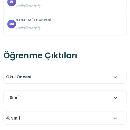
haber verilmelidir.
Belirtilmemiş
SANAL MÜZE ADRESI
Belirtilmemiş
Öğrenme Çıktıları
Okul Öncesi
1. Sınıf
4. Sınıf