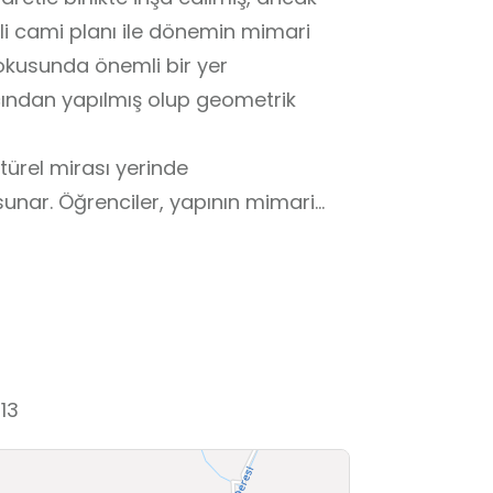
i cami planı ile dönemin mimari
dokusunda önemli bir yer
acından yapılmış olup geometrik
sunar. Öğrenciler, yapının mimari
ında bağ kurabilir, tarih bilinci ve
zamanda gözlem yapma, soru sorma,
z etme becerileri desteklenir. Bu
rihsel empati kurma, kültürel
tanıma gibi kazanımlar elde
13