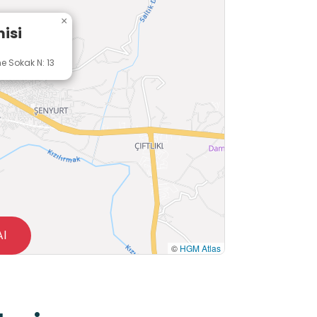
×
isi
e Sokak N: 13
Al
©
HGM Atlas