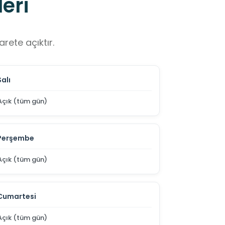
eri
rete açıktır.
Salı
Açık (tüm gün)
Perşembe
Açık (tüm gün)
Cumartesi
Açık (tüm gün)