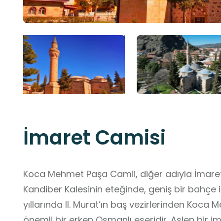
İmaret Camisi
Koca Mehmet Paşa Camii, diğer adıyla İmaret Cam
Kandiber Kalesinin eteğinde, geniş bir bahçe 
yıllarında II. Murat’ın baş vezirlerinden Koca
önemli bir erken Osmanlı eseridir. Aslen bir im