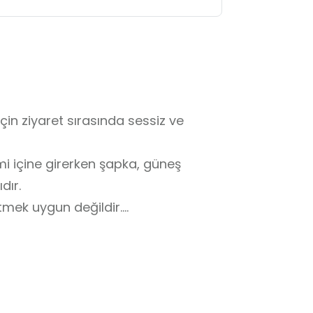
in ziyaret sırasında sessiz ve 
i içine girerken şapka, güneş 
ır.

mek uygun değildir.

amazı arasındaki saatlerde 
r.

ellikle öğrenci gruplarında gözetim 