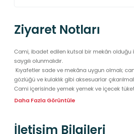
Ziyaret Notları
Cami, ibadet edilen kutsal bir mekân olduğu iç
saygılı olunmalıdır.

 Kıyafetler sade ve mekâna uygun olmalı; cam
gözlüğü ve kulaklık gibi aksesuarlar çıkarılmalıd
Cami içerisinde yemek yemek ve içecek tüket
Ziyaretler genellikle sabah namazı ile yatsı n
Daha Fazla Görüntüle
yapılmalı, ibadet edenlerin huzuru gözetilmelidi
Katılımcılara kurallar önceden açıklanmalı; öz
İletişim Bilgileri
sağlanmalı ve düzen korunmalıdır.
