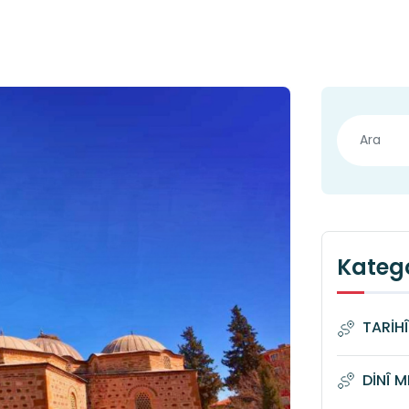
Katego
TARİH
DİNÎ 