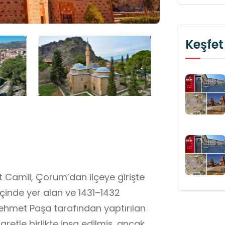
Keşfet
ii, Çorum’dan ilçeye girişte
içinde yer alan ve 1431–1432
 Mehmet Paşa tarafından yaptırılan
aretle birlikte inşa edilmiş, ancak