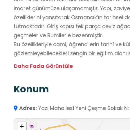
imaret günümüze ulaşamamıştır. Yapı, zaviyel
özelliklerini yansıtarak Osmancık’ın tarihsel 
tutmaktadır. Giriş kapısı tek parça ceviz ağ
geçmeler ve Rumilerle bezenmiştir.
Bu özellikleriyle cami, öğrencilerin tarihî ve kültürel mirası yerinde
gözlemleyebilecekleri zengin bir eğitim alanı 
özelliklerini inceleyerek geçmişle günümüz aras
Daha Fazla Görüntüle
kültürel farkındalık geliştirebilirler. Aynı 
çıkarımda bulunma ve çevresel unsurları anali
Konum
süreç, temel eğitim düzeyinde öğrencilerin ta
mirasa saygı geliştirme ve yaşadığı çevreyi 
etmelerine katkı sağlar.
Adres:
Yazı Mahallesi Yeni Çeşme Sokak N: 
+