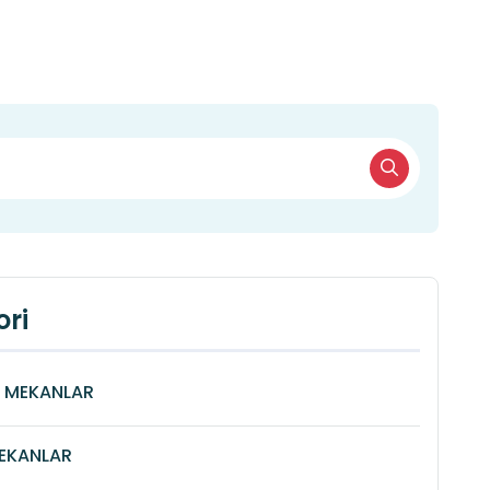
ri
Î MEKANLAR
MEKANLAR