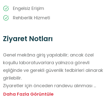
Engelsiz Erişim
Rehberlik Hizmeti
Ziyaret Notları
Genel mekâna giriş yapılabilir; ancak özel 
koşullu laboratuvarlara yalnızca görevli 
eşliğinde ve gerekli güvenlik tedbirleri alınarak 
girilebilir. 

Ziyaretler için önceden randevu alınması 
tavsiye edilir.

Daha Fazla Görüntüle
Giriş ücretsizdir. 

Ziyaret sırasında yiyecek ve içecek tüketimine 