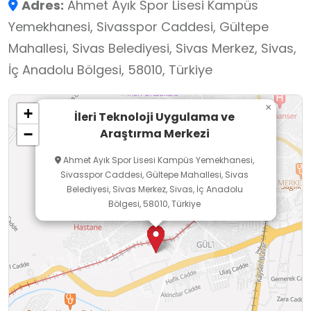
Adres:
Ahmet Ayık Spor Lisesi Kampüs
bilimsel araştırma basamaklarını tanır,
Yemekhanesi, Sivasspor Caddesi, Gültepe
teknolojik uygulamaların nasıl geliştirildiğini
Mahallesi, Sivas Belediyesi, Sivas Merkez, Sivas,
öğrenir ve bilimsel meraklarını somut örneklerle
İç Anadolu Bölgesi, 58010, Türkiye
destekleyerek sorgulama ve keşfetme
becerilerini geliştirir. Bu yönüyle merkez,
×
+
öğrencilerin bilime ve teknolojiye yönelik
İleri Teknoloji Uygulama ve
Araştırma Merkezi
−
ilgilerini artıran, geleceğin mesleklerine dair
farkındalık kazandıran nitelikli bir okul dışı
Ahmet Ayık Spor Lisesi Kampüs Yemekhanesi,
Sivasspor Caddesi, Gültepe Mahallesi, Sivas
öğrenme alanıdır.
Belediyesi, Sivas Merkez, Sivas, İç Anadolu
Bölgesi, 58010, Türkiye