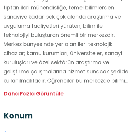
tıptan ileri mühendisliğe, temel bilimlerden
sanayiye kadar pek çok alanda araştırma ve
uygulama faaliyetleri yürüten, bilim ile
teknolojiyi buluşturan önemli bir merkezdir.
Merkez bünyesinde yer alan ileri teknolojik
cihazlar; kamu kurumları, üniversiteler, sanayi
kuruluşları ve özel sektörün araştırma ve
geliştirme çalışmalarına hizmet sunacak şekilde
kullanılmaktadır. Öğrenciler bu merkezde bilimin
yalnızca teorik bilgilerden ibaret olmadığını,
Daha Fazla Görüntüle
teknolojik araçlar ve araştırma süreçleriyle
günlük yaşama nasıl yön verdiğini yerinde
Konum
gözlemleme fırsatı bulur. Farklı disiplinlerde
yürütülen çalışmalar sayesinde öğrenciler