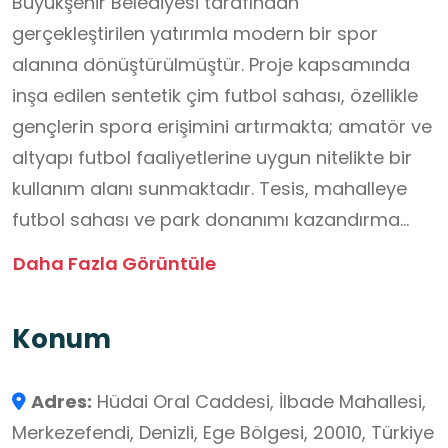
Büyükşehir Belediyesi tarafından
gerçekleştirilen yatırımla modern bir spor
alanına dönüştürülmüştür. Proje kapsamında
inşa edilen sentetik çim futbol sahası, özellikle
gençlerin spora erişimini artırmakta; amatör ve
altyapı futbol faaliyetlerine uygun nitelikte bir
kullanım alanı sunmaktadır. Tesis, mahalleye
futbol sahası ve park donanımı kazandırma
hedefi doğrultusunda planlanmıştır. Tesisin
Daha Fazla Görüntüle
tamamlayıcı unsurları arasında yürüyüş
parkurları, çocuk oyun alanları, fitness
Konum
bölümleri ve kulvar sistemli koşu yolları yer
almakta olup, çok yönlü bir spor ve sosyal
Adres:
Hüdai Oral Caddesi, İlbade Mahallesi,
yaşam alanı oluşturulmuştur. Sahaya erişim,
Merkezefendi, Denizli, Ege Bölgesi, 20010, Türkiye
İlbade Mahallesi iç yolları ve toplu taşıma