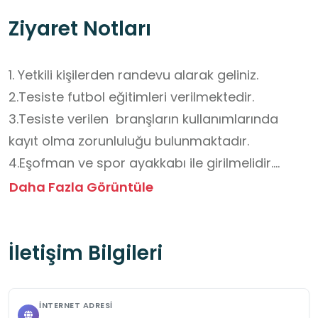
Ziyaret Notları
1. Yetkili kişilerden randevu alarak geliniz.

2.Tesiste futbol eğitimleri verilmektedir.

3.Tesiste verilen  branşların kullanımlarında 
kayıt olma zorunluluğu bulunmaktadır.

4.Eşofman ve spor ayakkabı ile girilmelidir.

5.Tesisimizde içecek ve yiyecek olanakları 
Daha Fazla Görüntüle
yoktur. Kişiler yanında getirmelidir.
İletişim Bilgileri
İNTERNET ADRESI