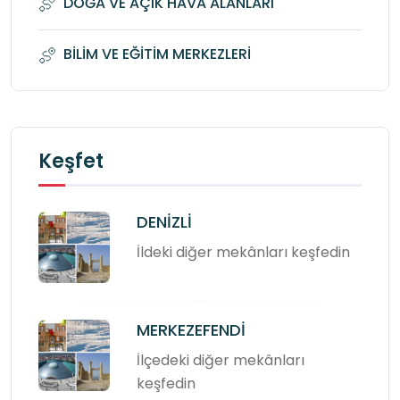
DOĞA VE AÇIK HAVA ALANLARI
BİLİM VE EĞİTİM MERKEZLERİ
Keşfet
DENİZLİ
İldeki diğer mekânları keşfedin
MERKEZEFENDİ
İlçedeki diğer mekânları
keşfedin