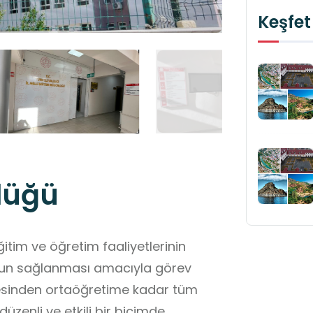
Keşfet
rlüğü
eğitim ve öğretim faaliyetlerinin
nun sağlanması amacıyla görev
esinden ortaöğretime kadar tüm
üzenli ve etkili bir biçimde