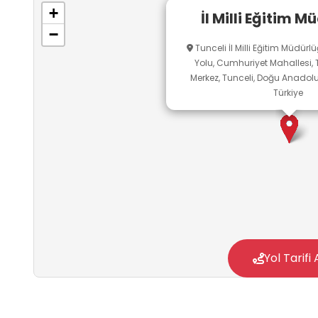
kurumsal yapıya saygı, topluluk içinde kendin
+
İl Milli Eğitim 
kurumda uygun dil kullanma ve eğitim hizmetle
−
Tunceli İl Milli Eğitim Müdürlü
çabalarına katkı
Yolu, Cumhuriyet Mahallesi, T
Merkez, Tunceli, Doğu Anadolu
Türkiye
Yol Tarifi 