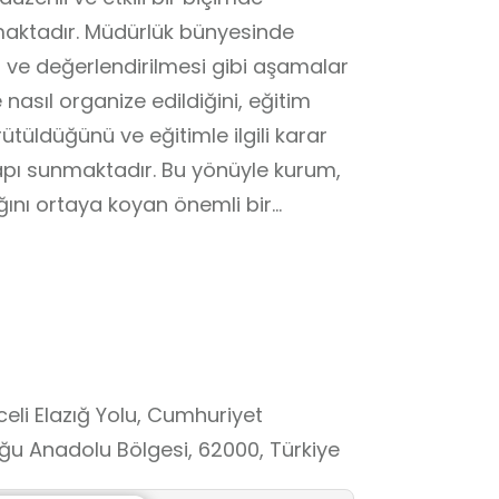
maktadır. Müdürlük bünyesinde
 ve değerlendirilmesi gibi aşamalar
nasıl organize edildiğini, eğitim
üldüğünü ve eğitimle ilgili karar
 yapı sunmaktadır. Bu yönüyle kurum,
ığını ortaya koyan önemli bir
lerin eğitim sisteminin işleyişini
nciler, okulların yalnızca
anlama, koordinasyon ve destek
ark ederler. Bu deneyim, öğrencilerin
amalarını, eğitim sürecinde birey
celi Elazığ Yolu, Cumhuriyet
nı ve eğitimin toplumsal yaşam
oğu Anadolu Bölgesi, 62000, Türkiye
r. Aynı zamanda öğrencilerde