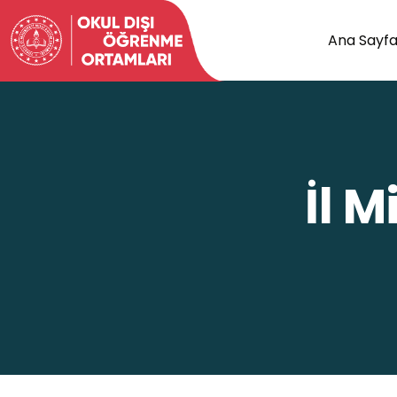
Ana Sayf
İl 