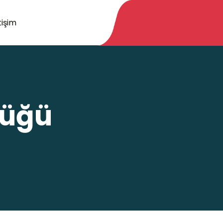
tişim
lüğü