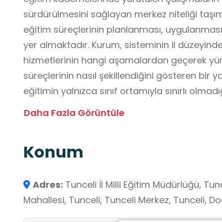
sürdürülmesini sağlayan merkez niteliği taşı
eğitim süreçlerinin planlanması, uygulanması
yer almaktadır. Kurum, sisteminin il düzeyinde 
hizmetlerinin hangi aşamalardan geçerek yürüt
süreçlerinin nasıl şekillendiğini gösteren bir
eğitimin yalnızca sınıf ortamıyla sınırlı olmad
merkezdir.
Daha Fazla Görüntüle
Müdürlüğe gerçekleştirilecek ziyaretler, öğrenci
somut biçimde tanımalarına katkı sağlar. Öğre
Konum
sınıflardan ibaret olmadığını ve eğitimin pl
süreçleriyle bir bütün olarak yürütüldüğünü f
okul kavramını daha geniş bir çerçevede algıl
Adres:
Tunceli İl Milli Eğitim Müdürlüğü, Tun
olarak taşıdıkları sorumlulukları kavramaları
Mahallesi, Tunceli, Tunceli Merkez, Tunceli, D
içindeki yerini anlamlandırmalarını destekle