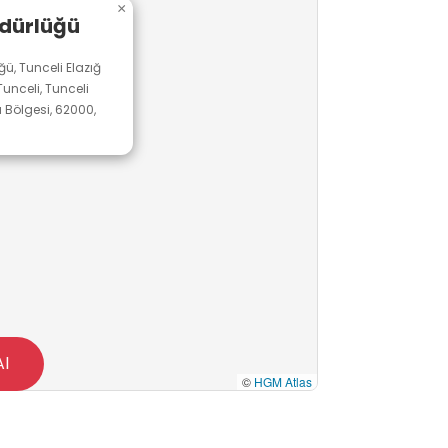
×
i doğru ifade etme, resmî bir
Müdürlüğü
rine yönelik farkındalık geliştirme
ğü, Tunceli Elazığ
unceli, Tunceli
 Bölgesi, 62000,
Al
©
HGM Atlas