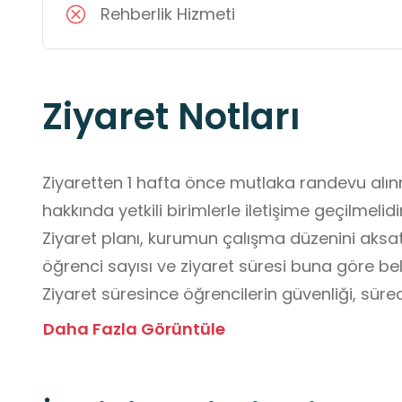
Rehberlik Hizmeti
Ziyaret Notları
Ziyaretten 1 hafta önce mutlaka randevu alın
hakkında yetkili birimlerle iletişime geçilmelidir.
Ziyaret planı, kurumun çalışma düzenini aksa
öğrenci sayısı ve ziyaret süresi buna göre beli
Ziyaret süresince öğrencilerin güvenliği, süre
sorumluluğu öğretmenler tarafından sağlanma
Daha Fazla Görüntüle
Kurum işleyişine uygun davranılmalı; sessiz, dü
sergilenmelidir.
