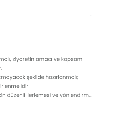
malı, ziyaretin amacı ve kapsamı 


tmayacak şekilde hazırlanmalı; 
rlenmelidir.

cin düzenli ilerlemesi ve yönlendirme 
lıdır.

zenli ve saygılı bir tutum 