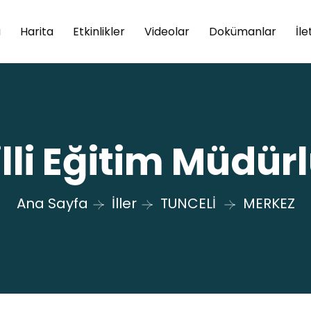
a
Harita
Etkinlikler
Videolar
Dokümanlar
İle
Milli Eğitim Müdür
Ana Sayfa
İller
TUNCELİ
MERKEZ