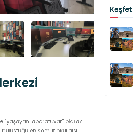
Keşfet
Merkezi
ünde "yaşayan laboratuvar" olarak
la buluştuğu en somut okul dışı