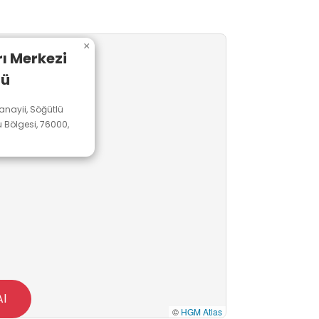
×
rı Merkezi
ğü
anayii, Söğütlü
 Bölgesi, 76000,
Al
©
HGM Atlas