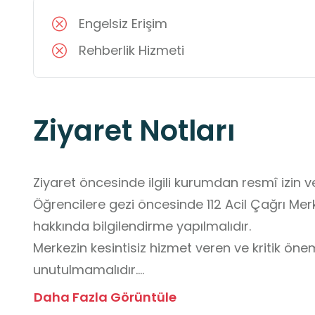
Engelsiz Erişim
Rehberlik Hizmeti
Ziyaret Notları
Ziyaret öncesinde ilgili kurumdan resmî izin ve
Öğrencilere gezi öncesinde 112 Acil Çağrı Merke
hakkında bilgilendirme yapılmalıdır.

Merkezin kesintisiz hizmet veren ve kritik ön
unutulmamalıdır.

Kurum personelinin yönlendirme ve uyarılarına 
Daha Fazla Görüntüle
Ziyaret süresince öğrenciler öğretmen gözeti