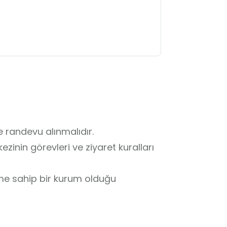
 randevu alınmalıdır.

zinin görevleri ve ziyaret kuralları 
eme sahip bir kurum olduğu 
eksiksiz uyulmalıdır.

minde ve grup hâlinde hareket 