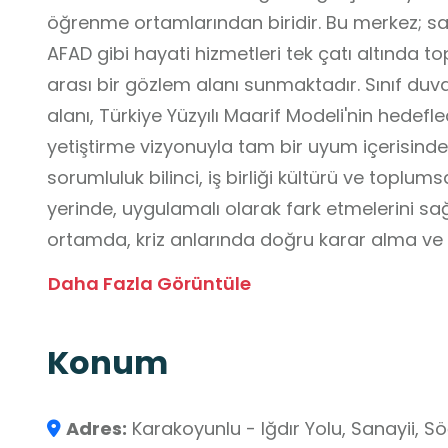
öğrenme ortamlarından biridir. Bu merkez; sağ
AFAD gibi hayati hizmetleri tek çatı altında to
arası bir gözlem alanı sunmaktadır. Sınıf du
alanı, Türkiye Yüzyılı Maarif Modeli'nin hedefled
yetiştirme vizyonuyla tam bir uyum içerisinded
sorumluluk bilinci, iş birliği kültürü ve toplumsa
yerinde, uygulamalı olarak fark etmelerini sağ
ortamda, kriz anlarında doğru karar alma ve et
hayati önemini kavrayarak "güvenli yaşam" bilin
Daha Fazla Görüntüle
kitaplarında yer alan vatandaşlık görevleri v
merkezde yapılan gözlemlerle soyut birer bil
Konum
yaşantıya dönüşür. Sonuç olarak Iğdır 112 Aci
noktası değil, aynı zamanda bilinçli ve soruml
doğrudan katkı sunan stratejik bir eğitim ve 
Adres:
Karakoyunlu - Iğdır Yolu, Sanayii, S