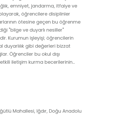
lık, emniyet, jandarma, itfaiye ve
playarak, öğrencilere disiplinler
varlarının ötesine geçen bu öğrenme
iği "bilge ve duyarlı nesiller"
ir. Kurumun işleyişi; öğrencilerin
l duyarlılık gibi değerleri bizzat
lar. Öğrenciler bu okul dışı
kili iletişim kurma becerilerinin
cini içselleştirirler. Ders
e kamu hizmetleri kavramları, bu
gi olmaktan çıkıp somut birer
l Çağrı Merkezi, sadece bir hizmet
uluk sahibi bireylerin yetişmesine
okul dışı öğrenme ortamıdır.
öğütlü Mahallesi, Iğdır, Doğu Anadolu