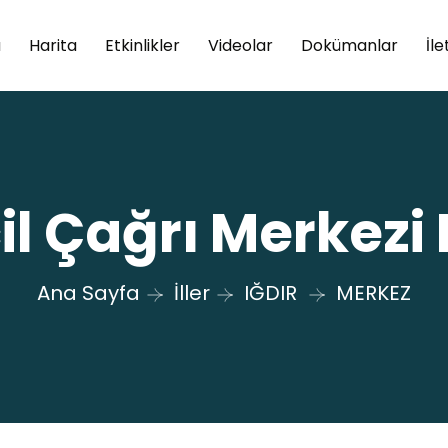
a
Harita
Etkinlikler
Videolar
Dokümanlar
İle
Acil Çağrı Merkez
Ana Sayfa
İller
IĞDIR
MERKEZ