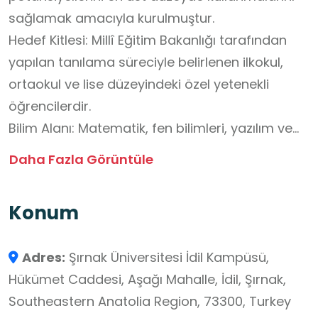
sağlamak amacıyla kurulmuştur.
Hedef Kitlesi: Millî Eğitim Bakanlığı tarafından
yapılan tanılama süreciyle belirlenen ilkokul,
ortaokul ve lise düzeyindeki özel yetenekli
öğrencilerdir.
Bilim Alanı: Matematik, fen bilimleri, yazılım ve
robotik kodlama gibi konularda öğrencilerin
Daha Fazla Görüntüle
analitik düşünme ve problem çözme becerileri
desteklenir. Sanat Alanı: Görsel sanatlar, müzik
Konum
ve el sanatlarında öğrencilerin yaratıcılığı ve
sanatsal ifade gücü geliştirilir. Özetle İdil BİLSEM,
Adres:
Şırnak Üniversitesi İdil Kampüsü,
özel yetenekli öğrencilerin gelişimini
Hükümet Caddesi, Aşağı Mahalle, İdil, Şırnak,
destekleyen, bilimsel ve sanatsal eğitim ortamı
Southeastern Anatolia Region, 73300, Turkey
sunan nitelikli bir eğitim kurumudur.