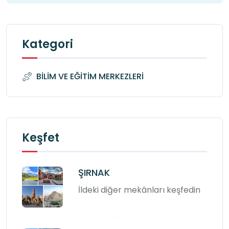
Kategori
BİLİM VE EĞİTİM MERKEZLERİ
Keşfet
ŞIRNAK
İldeki diğer mekânları keşfedin