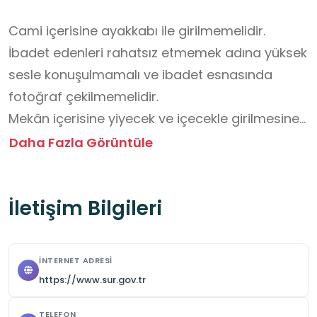
Cami içerisine ayakkabı ile girilmemelidir.

İbadet edenleri rahatsız etmemek adına yüksek 
sesle konuşulmamalı ve ibadet esnasında 
fotoğraf çekilmemelidir.

Mekân içerisine yiyecek ve içecekle girilmesine 
izin verilmemektedir.

Daha Fazla Görüntüle
Cami adabına ve tarihi mekânın maneviyatına 
uygun, saygılı bir tutum sergilenmelidir.

İletişim Bilgileri
Ziyaret öncesinde okul idaresi tarafından il/ilçe 
müftülüğü veya cami görevlilerinden mutlaka 
randevu alınmalıdır.

İNTERNET ADRESI
Ziyaret boyunca grupla hareket edilmeli ve 
https://www.sur.gov.tr
öğretmenin rehberliği dikkate alınmalıdır.
TELEFON