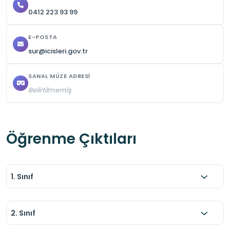
0412 223 93 99
E-POSTA
sur@icisleri.gov.tr
SANAL MÜZE ADRESI
Belirtilmemiş
Öğrenme Çıktıları
1. Sınıf
2. Sınıf