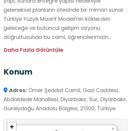
yapı, surlara entegre yapısı nedeniyle
geleneksel planların ötesinde bir mimari sunar.
Türkiye Yüzyılı Maarif Modeli'nin köklerden
geleceğe ve bütüncül gelişim vizyonu
doğrultusunda bu cami, öğrencilerimizin
ecdadımızın mimari dehasını ve pratik
Daha Fazla Görüntüle
çözümlerini yerinde gözlemlemeleri için
benzersiz bir açık hava dersliğidir.
Konum
Öğrencilerimiz, savunma amaçlı surların dini
hayata nasıl dahil edildiğini inceleyerek
Adres:
Ömer Şeddat Camii, Gazi Caddesi,
medeniyet tasavvurumuzu yaşayarak
Abdaldede Mahallesi, Diyarbakır, Sur, Diyarbakır,
öğrenirler. Modelin temeli olan değerler eğitimi
Güneydoğu Anadolu Bölgesi, 21300, Türkiye
bağlamında, gençlerimiz bu tarihi mekânda
milli ve manevi aidiyet duygularını pekiştirir.
+
Ziyaret, gençlerimize kültürel mirası koruma
×