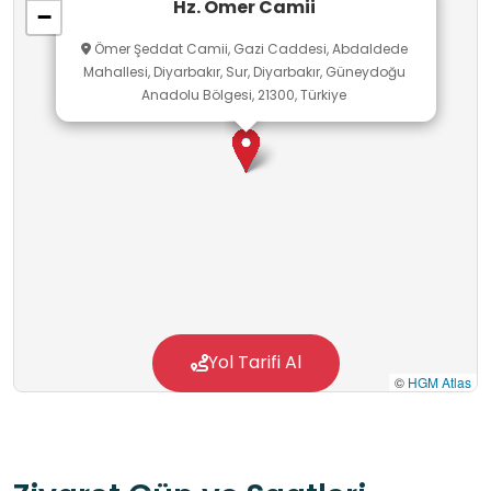
Hz. Ömer Camii
−
bilinci aşılayarak onların köklerine bağlı, gözlem
Ömer Şeddat Camii, Gazi Caddesi, Abdaldede
yeteneği gelişmiş ve inançla harmanlanmış
Mahallesi, Diyarbakır, Sur, Diyarbakır, Güneydoğu
tarihi okuyabilen bireyler olarak yetişmelerine
Anadolu Bölgesi, 21300, Türkiye
büyük katkı sağlar.
Yol Tarifi Al
©
HGM Atlas