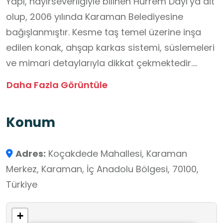
Yapı, hayırseverliğiyle bilinen Hürrem Dayı’ya ait
olup, 2006 yılında Karaman Belediyesine
bağışlanmıştır. Kesme taş temel üzerine inşa
edilen konak, ahşap karkas sistemi, süslemeleri
ve mimari detaylarıyla dikkat çekmektedir.
Aslına uygun şekilde restore edilen Hürrem Dayı
Daha Fazla Görüntüle
Evi, günümüzde Karaman’ın kültürel mirasını
tanıtan önemli bir ziyaret noktası olarak hizmet
Konum
vermektedir.
Adres:
Koçakdede Mahallesi, Karaman
Merkez, Karaman, İç Anadolu Bölgesi, 70100,
Türkiye
+