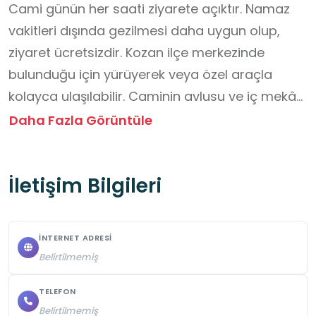
Cami günün her saati ziyarete açıktır. Namaz 
vakitleri dışında gezilmesi daha uygun olup, 
ziyaret ücretsizdir. Kozan ilçe merkezinde 
bulunduğu için yürüyerek veya özel araçla 
kolayca ulaşılabilir. Caminin avlusu ve iç mekânı 
düzgün taş zeminlidir. Kayma riskine karşı 
Daha Fazla Görüntüle
dikkatli olunmalı, sessiz ve saygılı şekilde 
dolaşılmalıdır. Camiye girerken başörtüsü, 
İletişim Bilgileri
uygun giyim ve ayakkabıların çıkarılması gibi 
temel kurallara uyulmalıdır. Fotoğraf çekimi 
serbesttir; ancak ibadet eden kişilere saygı 
İNTERNET ADRESI
gösterilmelidir.Cami içinde yiyecek ve içecek 
Belirtilmemiş
tüketilmez.Duvar süslemelerine, mihrap ve 
minbere dokunulmamalı, yapının korunmasına 
TELEFON
Belirtilmemiş
özen gösterilmelidir.