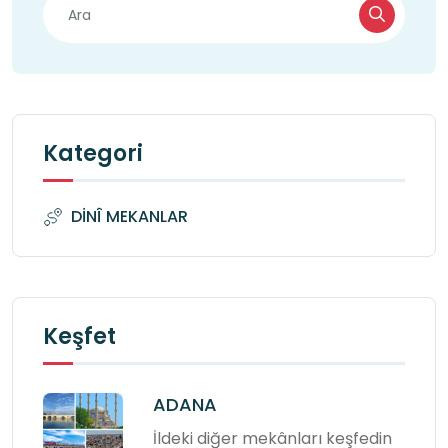
Kategori
DİNÎ MEKANLAR
Keşfet
ADANA
İldeki diğer mekânları keşfedin