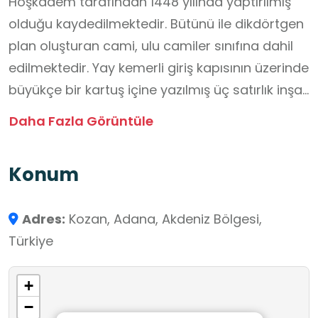
Hoşkadem tarafından 1448 yılında yaptırılmış
olduğu kaydedilmektedir. Bütünü ile dikdörtgen
plan oluşturan cami, ulu camiler sınıfına dahil
edilmektedir. Yay kemerli giriş kapısının üzerinde
büyükçe bir kartuş içine yazılmış üç satırlık inşa
kitabesi bulunmaktadır. Halk tarafından Büyük
Daha Fazla Görüntüle
Cami olarak da adlandırılan tarihi cami,
günümüzde ibadete açık durumdadır.
Konum
Adres:
Kozan, Adana, Akdeniz Bölgesi,
Türkiye
+
−