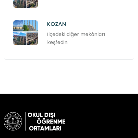
KOZAN
İlçedeki diğer mekânları
keşfedin