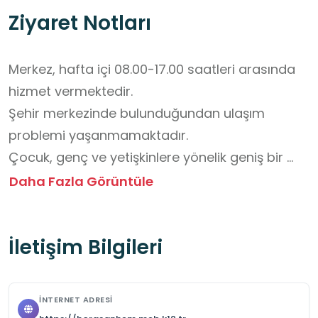
Ziyaret Notları
Merkez, hafta içi 08.00-17.00 saatleri arasında 
hizmet vermektedir.

Şehir merkezinde bulunduğundan ulaşım 
problemi yaşanmamaktadır.

Çocuk, genç ve yetişkinlere yönelik geniş bir 
yelpazede kurs, faaliyet ve ziyaret imkanı 
Daha Fazla Görüntüle
sunmaktadır.

Usta öğreticiler ile kursiyerler tarafından ortaya 
İletişim Bilgileri
konulan kültür ve sanat eserleri belirlenen 
zamanlarda sergilenerek ziyaretçilerin 
beğenisine sunulmaktadır.

İNTERNET ADRESI
Ziyaret öncesi kurum yetkilisinden randevu 