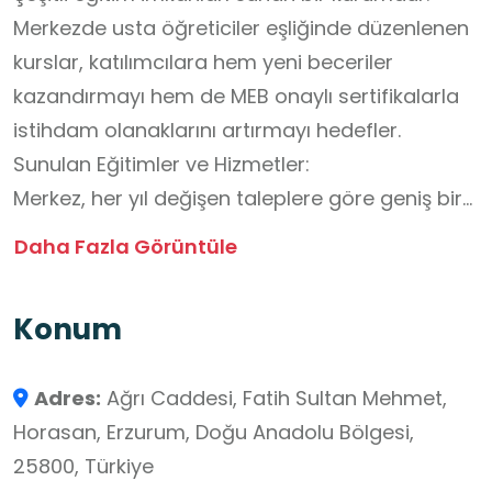
Merkezde usta öğreticiler eşliğinde düzenlenen
kurslar, katılımcılara hem yeni beceriler
kazandırmayı hem de MEB onaylı sertifikalarla
istihdam olanaklarını artırmayı hedefler.
Sunulan Eğitimler ve Hizmetler:
Merkez, her yıl değişen taleplere göre geniş bir
yelpazede kurslar açmaktadır:Mesleki ve Teknik
Daha Fazla Görüntüle
Kurslar: Bilgisayar kullanımı, ilk yardım, sürü
yönetimi elemanı (çobanlık) ve tarımsal
Konum
eğitimler (arıcılık vb.).Sınav Hazırlık: Mezunlara
yönelik ücretsiz YKS hazırlık kursları (Matematik,
Adres:
Ağrı Caddesi, Fatih Sultan Mehmet,
Edebiyat, Tarih, Coğrafya).Kültürel ve Sportif
Horasan, Erzurum, Doğu Anadolu Bölgesi,
Faaliyetler: El sanatları, dikiş-nakış, okçuluk,
25800, Türkiye
güreş ve atletizm kursları.Açık Öğretim