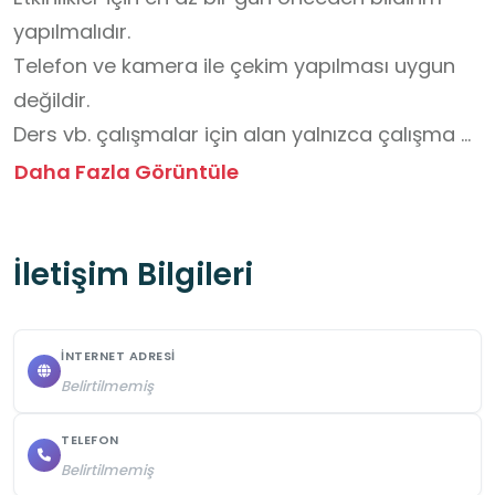
yapılmalıdır.

Telefon ve kamera ile çekim yapılması uygun 
değildir.

Ders vb. çalışmalar için alan yalnızca çalışma 
saatlerinde kullanıma açıktır.

Daha Fazla Görüntüle
Sandalyeler, masalar, kitaplar ve bina 
donanımları zarar verilmeden kullanılmalıdır.

İletişim Bilgileri
Yüksek sesle konuşulmamalı, koşulmamalı ve 
gürültü yapılmamalıdır.
İNTERNET ADRESI
Belirtilmemiş
TELEFON
Belirtilmemiş