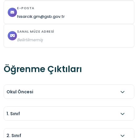
E-POSTA
hisarcik.gm@gsb.gov.tr
SANAL MÜZE ADRESI
Belirtilmemiş
Öğrenme Çıktıları
Okul Öncesi
1. Sınıf
2. Sınıf