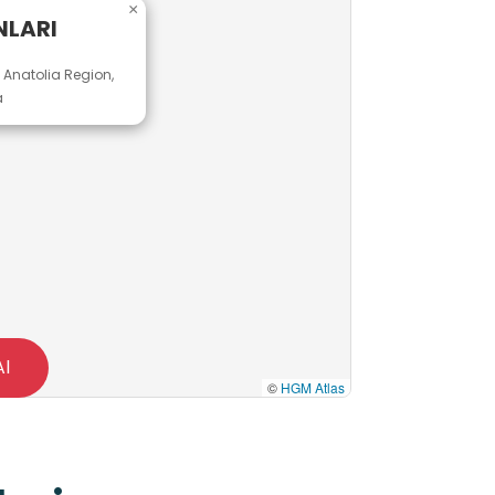
×
NLARI
n Anatolia Region,
a
Al
©
HGM Atlas