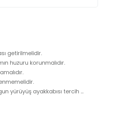
getirilmelidir. 

ın huzuru korunmalıdır.

amalıdır.

enmemelidir.

gun yürüyüş ayakkabısı tercih 
k başına uzaklaşmasına izin 
ulundurulmalıdır.
