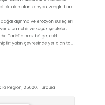
eal bir alan olan kanyon, zengin flora
n doğal aşınma ve erozyon süreçleri
r alan nehir ve küçük şelaleler,
ır. Tarihî olarak bölge, eski
hiptir; yakın çevresinde yer alan taş
 doğal değil, kültürel bir değere de
oğal gözlem noktaları mevcut olup,
n farklı bir deneyim sunar.
liyetleri, kanyonun hem dinlendirici
ı sağlar. Hınıs Kanyonu, hem doğa
olia Region, 25600, Turquia
keşif noktasıdır.