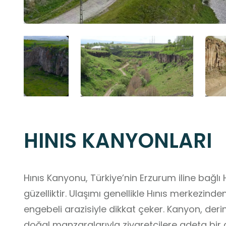
HINIS KANYONLARI
Hınıs Kanyonu, Türkiye’nin Erzurum iline bağlı 
güzelliktir. Ulaşımı genellikle Hınıs merkezinde
engebeli arazisiyle dikkat çeker. Kanyon, derin v
doğal manzaralarıyla ziyaretçilere adeta bir 