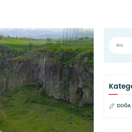
Katego
DOĞA 