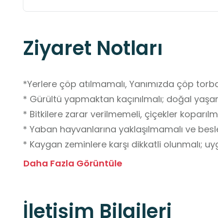
Ziyaret Notları
*Yerlere çöp atılmamalı, Yanımızda çöp torbası 
* Gürültü yapmaktan kaçınılmalı; doğal yaşam
* Bitkilere zarar verilmemeli, çiçekler koparılm
* Yaban hayvanlarına yaklaşılmamalı ve besl
* Kaygan zeminlere karşı dikkatli olunmalı; uy
edilmelidir.

Daha Fazla Görüntüle
* Grup halinde hareket edilmeli, çocukların te
verilmemelidir.

İletişim Bilgileri
* Acil durumlar için temel ilk yardım çantası b