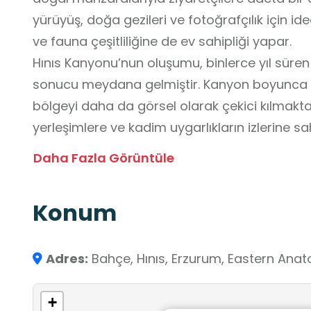
yürüyüş, doğa gezileri ve fotoğrafçılık için id
ve fauna çeşitliliğine de ev sahipliği yapar.
Hınıs Kanyonu’nun oluşumu, binlerce yıl süre
sonucu meydana gelmiştir. Kanyon boyunca ye
bölgeyi daha da görsel olarak çekici kılmaktad
yerleşimlere ve kadim uygarlıkların izlerine sa
yapılar ve köprü kalıntıları, kanyonun yalnızca
Daha Fazla Görüntüle
sahip olduğunu gösterir.
Ziyaretçiler için güvenli yürüyüş yolları ve d
Konum
mevsime göre değişen manzarası ile her zama
Bölgede yapılan doğa sporları ve trekking faa
hem de macera dolu bir destinasyon olmasın
Adres:
Bahçe, Hınıs, Erzurum, Eastern Anat
severler hem de tarih meraklıları için eşsiz bir 
+