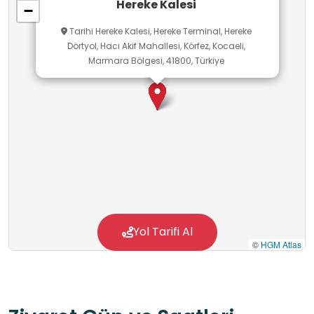
Hereke Kalesi
−
bilinç, bakış açısı ve kültürel farkındalık
Tarihi Hereke Kalesi, Hereke Terminal, Hereke
kazanmalarını da sağlamaktadır. Öğrenciler,
Dörtyol, Hacı Akif Mahallesi, Körfez, Kocaeli,
yaşadıkları bölgenin tarihsel ve kültürel
Marmara Bölgesi, 41800, Türkiye
geçmişini tanıma fırsatı bulmakta, kültürel
mirasa sahip çıkmanın önemini kavramaktadır.
Yol Tarifi Al
©
HGM Atlas