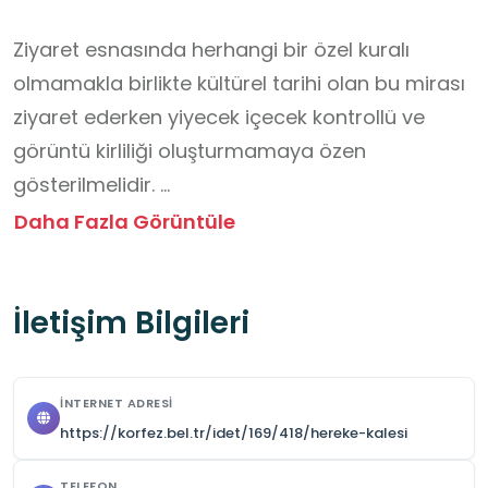
Ziyaret esnasında herhangi bir özel kuralı 
olmamakla birlikte kültürel tarihi olan bu mirası 
ziyaret ederken yiyecek içecek kontrollü ve 
görüntü kirliliği oluşturmamaya özen 
gösterilmelidir. 

Hava sıcaklığına bağlı şapka veya şemsiye, 
Daha Fazla Görüntüle
güneş kremi bulundurulması tavsiye 
edilmektedir. 

İletişim Bilgileri
Giriş ücretsiz ve randevuya gerek olmaksızın 
Büyükşehir ve ilçe belediye otobüsleri Hereke 
merkezde inilerek kaleye çıkılabilir. Öğrenci için 
İNTERNET ADRESI
güvenlik önlemleri alınmalıdır.

https://korfez.bel.tr/idet/169/418/hereke-kalesi
Doğa yürüyüşüne uygun kaymaz tabanlı spor 
TELEFON