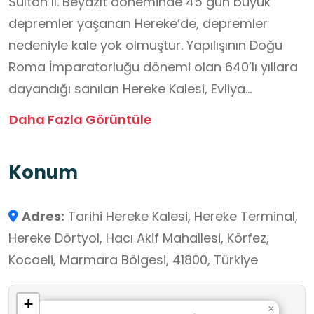
Sultan II. Beyazıt döneminde 45 gün büyük
depremler yaşanan Hereke’de, depremler
nedeniyle kale yok olmuştur. Yapılışının Doğu
Roma İmparatorluğu dönemi olan 640’lı yıllara
dayandığı sanılan Hereke Kalesi, Evliya
Çelebi’nin Seyahatnamesi ’ne de konu
Daha Fazla Görüntüle
olmuştur. Hereke Kalesi’nin restorasyonu
geçtiğimiz yıllarda tamamlanmış ve ortaya
Konum
çıkan eser ile en iyi proje ödülünün sahibi
olmuştur. Kaleyi öne çıkaran en önemli
Adres:
Tarihi Hereke Kalesi, Hereke Terminal,
unsurlardan biri Hereke’nin tam içinde
Hereke Dörtyol, Hacı Akif Mahallesi, Körfez,
bulunmasıdır. Ayrıca içinde mini amfi tiyatro,
Kocaeli, Marmara Bölgesi, 41800, Türkiye
küçük bir kafe, mescit, yürüyüş yolları
bulunmaktadır. Hereke kalesi, öğrencilerin
+
yalnızca bilgi edinmelerini değil; aynı zamanda
×