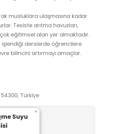
arak musluklara ulaşmasına kadar
vuzları,
çok eğitimsel alan yer almaktadır.
n işlendiği derslerde öğrencilere
vre bilincini artırmayı amaçlar.
54300, Türkiye
×
İçme Suyu
isi