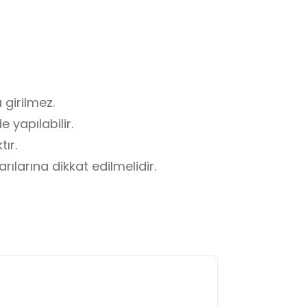
girilmez.

 yapılabilir.

ır.

larına dikkat edilmelidir.