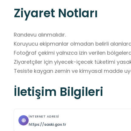
Ziyaret Notları
Randevu alınmalıdır. 

Koruyucu ekipmanlar olmadan belirli alanlara 
Fotoğraf çekimi yalnızca izin verilen bölgelerde
Ziyaretçiler için yiyecek-içecek tüketimi yasakt
Tesiste kaygan zemin ve kimyasal madde uyarı
İletişim Bilgileri
İNTERNET ADRESI
https://saski.gov.tr