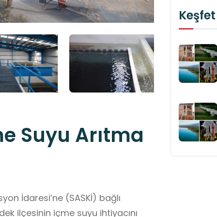
Keşfet
me Suyu Arıtma
yon İdaresi’ne (SASKİ) bağlı
k ilçesinin içme suyu ihtiyacını