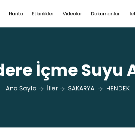
a
Harita
Etkinlikler
Videolar
Dokümanlar
İle
ere İçme Suyu A
Ana Sayfa
İller
SAKARYA
HENDEK