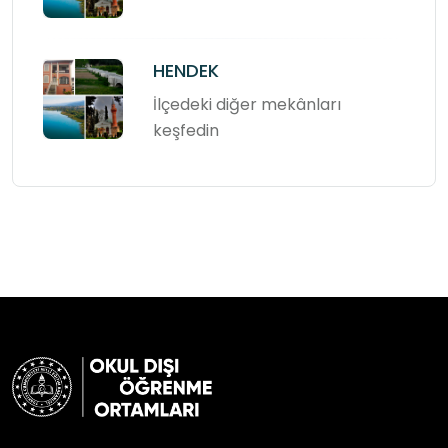
HENDEK
İlçedeki diğer mekânları
keşfedin