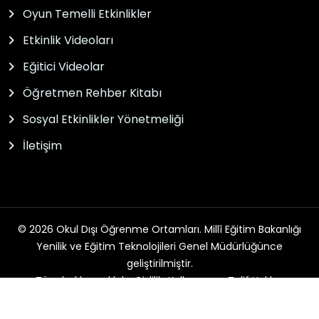
Oyun Temelli Etkinlikler
Etkinlik Videoları
Eğitici Videolar
Öğretmen Rehber Kitabı
Sosyal Etkinlikler Yönetmeliği
İletişim
© 2026 Okul Dışı Öğrenme Ortamları. Millî Eğitim Bakanlığı
Yenilik ve Eğitim Teknolojileri Genel Müdürlüğünce
geliştirilmiştir.
Tüm hakları saklıdır. Gizlilik, Kullanım ve Telif Hakları
bildirimlerinde belirtilen kurallar çerçevesinde hizmet
sunulmaktadır.