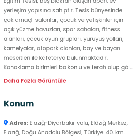
Eğitim Tesisi; beş bloktan oluşan apart ev
yerleşim yapısına sahiptir. Tesis bünyesinde
çok amaçlı salonlar, çocuk ve yetişkinler için
açık yüzme havuzları, spor sahaları, fitness
alanları, çocuk oyun grupları, yürüyüş yolları,
kamelyalar, otopark alanları, bay ve bayan
mescitleri ile kafeterya bulunmaktadır.
Konaklama birimleri balkonlu ve ferah olup göle
en fazla 200 metre mesafededir. Odalarda LCD
Daha Fazla Görüntüle
televizyon, mini buzdolabı ve 24 saat sıcak su
imkânı sunulmaktadır. Tesisin genel fiziki
Konum
koşulları, eğitim ve konaklama amaçlı grup
etkinliklerine uygun şekilde düzenlenmeli
Adres:
Elazığ-Diyarbakır yolu, Elâzığ Merkez,
Hazar Gölü AR-GE Eğitim Tesisi; doğa, çevre ve
Elazığ, Doğu Anadolu Bölgesi, Türkiye. 40. km.
yaşam temelli öğrenme etkinliklerinin