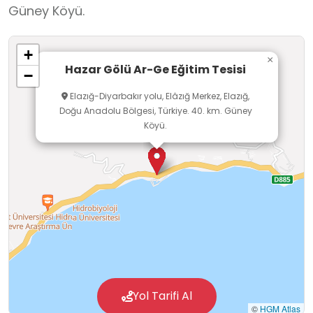
Güney Köyü.
planlanabileceği, öğrencilerin sosyal, fiziksel ve
çevresel farkındalıklarını geliştirmeye uygun bir
+
okul dışı öğrenme ortamıdır. Göl çevresi ve açık
×
Hazar Gölü Ar-Ge Eğitim Tesisi
−
alan olanakları sayesinde öğrenciler, teorik
Elazığ-Diyarbakır yolu, Elâzığ Merkez, Elazığ,
bilgilerini doğrudan gözlem ve deneyim yoluyla
Doğu Anadolu Bölgesi, Türkiye. 40. km. Güney
pekiştirme fırsatı bulur.
Köyü.
Yol Tarifi Al
©
HGM Atlas