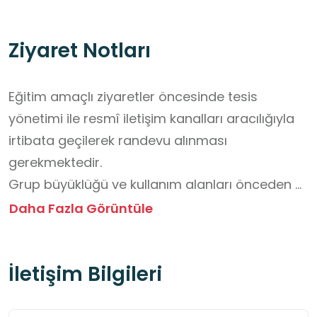
Ziyaret Notları
Eğitim amaçlı ziyaretler öncesinde tesis 
yönetimi ile resmî iletişim kanalları aracılığıyla 
irtibata geçilerek randevu alınması 
gerekmektedir. 

Grup büyüklüğü ve kullanım alanları önceden 
planlanmalı

Daha Fazla Görüntüle
Tesisin günübirlik kullanım ve etkinlik alanlarına 
ilişkin ücretlendirme durumu, ziyaret türüne ve 
İletişim Bilgileri
kullanım kapsamına göre değişiklik 
gösterebilmektedir. 

Tesis içerisinde kafeterya bulunmaktadır. 
