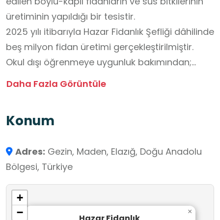
edilen boylu-kaplı fidanların ve süs bitkilerinin
üretiminin yapıldığı bir tesistir.
2025 yılı itibarıyla Hazar Fidanlık Şefliği dâhilinde
beş milyon fidan üretimi gerçekleştirilmiştir.
Okul dışı öğrenmeye uygunluk bakımından;
Hazar Fidanlık, öğrencilerin doğal çevreyi
Daha Fazla Görüntüle
tanıma, bitki gelişim süreçlerini gözlemleme ve
sürdürülebilir yaşam bilinci kazanma fırsatı
Konum
bulabilecekleri uygulamalı bir öğrenme
ortamıdır. Öğrenciler burada doğayı
Adres:
Gezin, Maden, Elazığ, Doğu Anadolu
keşfederek, duyusal gözlemler yaparak ve
Bölgesi, Türkiye
çevre sevgisini yaşayarak öğrenme sürecine
aktif şekilde katılabilirler.
+
−
×
Hazar Fidanlık