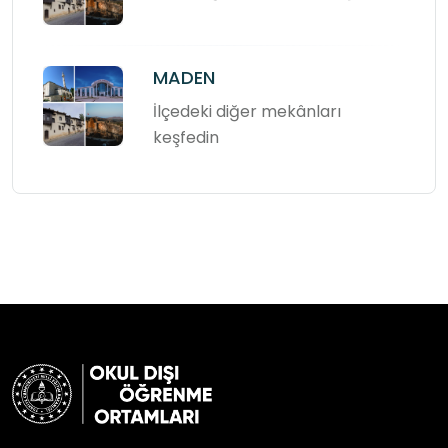
MADEN
İlçedeki diğer mekânları
keşfedin