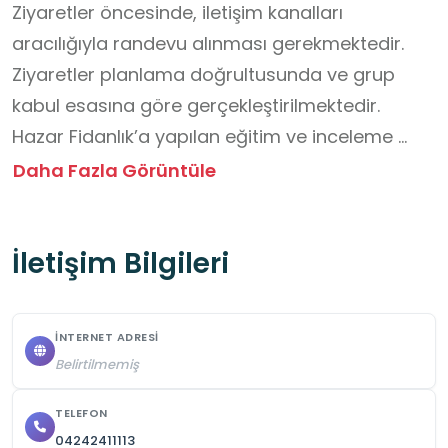
Ziyaretler öncesinde, iletişim kanalları 
aracılığıyla randevu alınması gerekmektedir. 

Ziyaretler planlama doğrultusunda ve grup 
kabul esasına göre gerçekleştirilmektedir.

Hazar Fidanlık’a yapılan eğitim ve inceleme 
amaçlı ziyaretler ücretsizdir.

Daha Fazla Görüntüle
Fidanlık alanında hazır ve paketli yiyeceklerin 
tüketimine izin verilmektedir.

İletişim Bilgileri
 Ancak doğal alanın korunması amacıyla çevre 
temizliğine dikkat edilmeli, oluşan atıklar uygun 
şekilde toplanmalı ve alan temiz bırakılmalıdır.

İNTERNET ADRESI
 Cam şişe gibi kırılma riski taşıyan materyallerin 
Belirtilmemiş
kullanılmaması önerilir.

Eğitim amaçlı fotoğraf çekimine izin 
TELEFON
04242411113
verilmektedir. 
