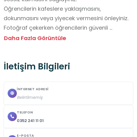
Öğrencilerin kafeslere yaklaşmasını, 
dokunmasını veya yiyecek vermesini önleyiniz.

Fotoğraf çekerken öğrencilerin güvenli 
alanlarda durmasına dikkat ediniz.

Daha Fazla Görüntüle
Görevli personelin bilgilendirmelerine 
öğrencilerle birlikte uyunuz.
İletişim Bilgileri
İNTERNET ADRESI
Belirtilmemiş
TELEFON
0352 241 11 01
E-POSTA