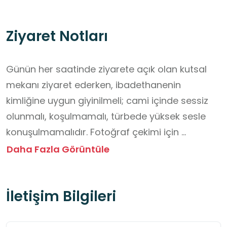
Ziyaret Notları
Günün her saatinde ziyarete açık olan kutsal 
mekanı ziyaret ederken, ibadethanenin 
kimliğine uygun giyinilmeli; cami içinde sessiz 
olunmalı, koşulmamalı, türbede yüksek sesle 
konuşulmamalıdır. Fotoğraf çekimi için 
öğretmen ve görevli kişilerin yönlendirmelerine 
Daha Fazla Görüntüle
uyulmalı, ayakkabı çıkarılması gereken yerler 
dikkatle takip edilmelidir. Ayrıca, ibadet eden 
İletişim Bilgileri
kişilere saygı gösterilmeli ve taş süsleme ile 
ahşap yapılara dokunulmamalıdır.