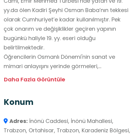
Cami, Emir Mehmed Türbesi’nde yatan ve 19.
yy.da ölen Kadiri Şeyhi Osman Baba’nın tekkesi
olarak Cumhuriyet’e kadar kullanılmıştır. Pek
çok onarım ve değişiklikler geçiren yapının
bugünkü haliyle 19. yy. eseri olduğu
belirtilmektedir.
Öğrencilerin Osmanlı Dönemi'nin sanat ve
mimari anlayışını yerinde görmeleri,
cami bölümlerini tanımaları (mihrap, minber,
Daha Fazla Görüntüle
kubbe, son cemaat yeri vb.), türbe ziyaret
adabı hakkında bilinç kazanmaları, manevi
Konum
mekânlara saygılı davranma kültürünü
geliştirmeleri amacıyla değerlendirilebilecek
Adres:
İnönü Caddesi, İnönü Mahallesi,
çok önemli bir okul dışı öğrenme ortamı özelliği
Trabzon, Ortahisar, Trabzon, Karadeniz Bölgesi,
taşımaktadır.