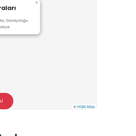
×
aları
akır, Güneydoğu
rkiye
Al
©
HGM Atlas