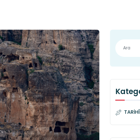
Katego
TARİH