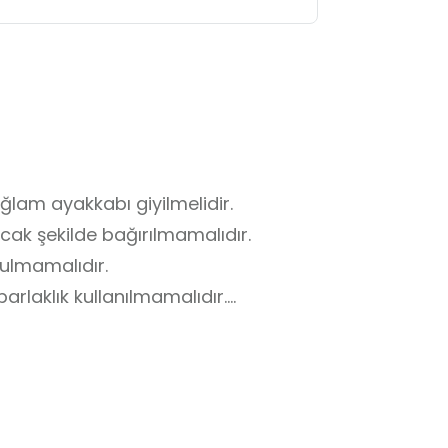
lam ayakkabı giyilmelidir.

ak şekilde bağırılmamalıdır.

ulmamalıdır.

rlaklık kullanılmamalıdır.

dir.

mamalıdır.