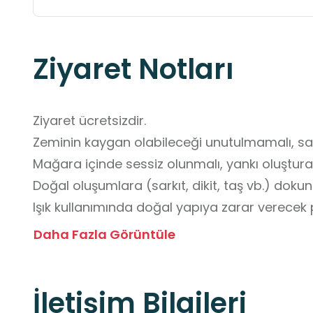
Ziyaret Notları
Ziyaret ücretsizdir.

Zeminin kaygan olabileceği unutulmamalı, sağ
Mağara içinde sessiz olunmalı, yankı oluşturac
Doğal oluşumlara (sarkıt, dikit, taş vb.) dokun
Işık kullanımında doğal yapıya zarar verecek pa
Yiyecek ve içecek mağara içinde tüketilmemeli
Daha Fazla Görüntüle
Öğrenciler küçük gruplar hâlinde ilerlemelidir.

Çevre korunmalı ve hiçbir şekilde atık bırakıl
İletişim Bilgileri