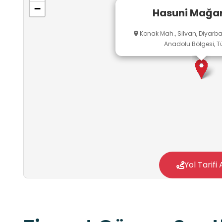
vardır.
−
Hasuni Mağar
Konak Mah., Silvan, Diyarb
Anadolu Bölgesi, Tü
Yol Tarifi 