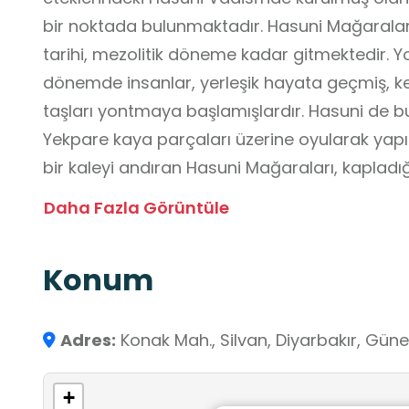
bir noktada bulunmaktadır. Hasuni Mağaraları,
tarihi, mezolitik döneme kadar gitmektedir. Y
dönemde insanlar, yerleşik hayata geçmiş, ke
taşları yontmaya başlamışlardır. Hasuni de 
Yekpare kaya parçaları üzerine oyularak yapıl
bir kaleyi andıran Hasuni Mağaraları, kapladığ
Anadolu'da emsal teşkil etmektedir. Bir kaya ki
Daha Fazla Görüntüle
olan Hasuni Mağaraları, koridorlarla birbirine
taştan oyma su depoları ve su kanalları yer a
Konum
noktasında ise uzun bir taş merdivenle çıkılan 
tahmin edilen küçük bir alan bulunmaktadır. 
bölümden oluşan Hasuni Kaya Kilisesi, Anadolu
Adres:
Konak Mah., Silvan, Diyarbakır, Gün
Tepesi huni şeklindeki 4 katlı kaya kilisesinin 
düşünülen bölümün içinde mini bir amfiye b
+