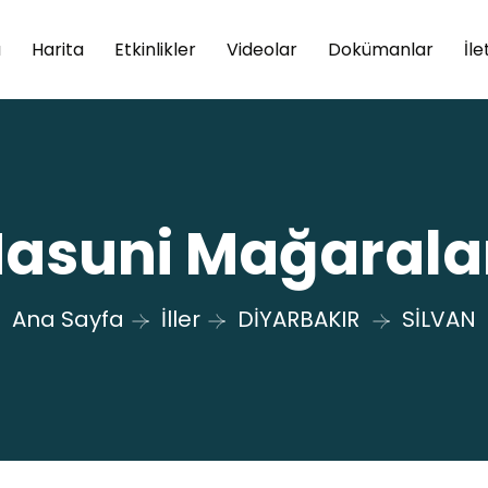
a
Harita
Etkinlikler
Videolar
Dokümanlar
İle
asuni Mağarala
Ana Sayfa
İller
DİYARBAKIR
SİLVAN