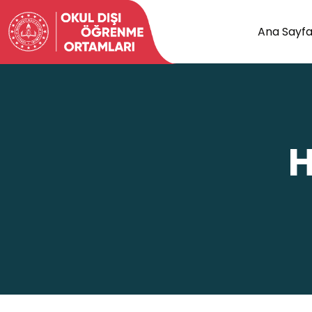
Ana Sayf
H