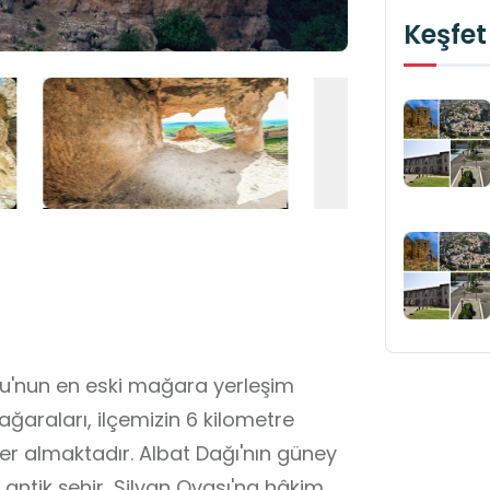
Keşfet
u'nun en eski mağara yerleşim
ağaraları, ilçemizin 6 kilometre
r almaktadır. Albat Dağı'nın güney
antik şehir, Silvan Ovası'na hâkim