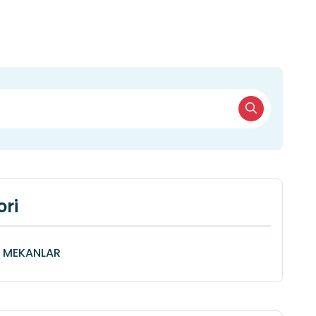
ri
Î MEKANLAR