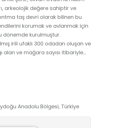
 arkeolojik değere sahiptir ve
ontma taş devri olarak bilinen bu
ndilerini korumak ve avlanmak için
bu dönemde kurulmuştur.
mış irili ufaklı 300 odadan oluşan ve
ı alan ve mağara sayısı itibariyle
lisesi olmak üzere iki kiliseye sahip
 bağlıdır. Mağaralarda sarnıçlar,
lmaktadır. Kaya şehrinin en zirve
ve adak yeri olarak kullanıldığı
Kayalara oyularak yapılan ve birkaç
'daki en eski mabedlerinden biridir.
eydoğu Anadolu Bölgesi, Türkiye
yanında eğitim amaçlı kullanıldığı
enzeyen 5 basamaklı merdiven