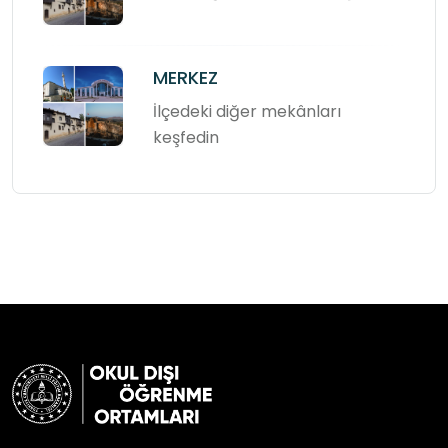
MERKEZ
İlçedeki diğer mekânları
keşfedin