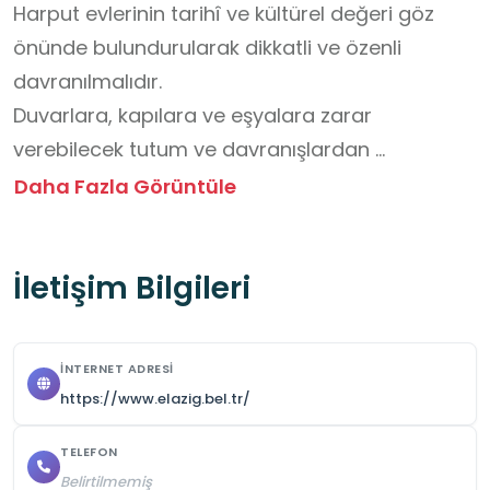
Harput evlerinin tarihî ve kültürel değeri göz 
önünde bulundurularak dikkatli ve özenli 
davranılmalıdır.

Duvarlara, kapılara ve eşyalara zarar 
verebilecek tutum ve davranışlardan 
kaçınılmalıdır.

Daha Fazla Görüntüle
Tarihî mekânların içinde sessiz ve sakin 
davranılmalıdır.

İletişim Bilgileri
Dar merdivenler ve taş zeminler nedeniyle 
yürürken dikkatli olunmalıdır.

Rehberin ve öğretmenin anlatımları dikkatle 
İNTERNET ADRESI
dinlenmeli, sorular uygun zamanda ve nazik bir 
https://www.elazig.bel.tr/
şekilde yöneltilmelidir.

Harput evlerinin mimari özellikleri, kullanılan 
TELEFON
Belirtilmemiş
malzemeler ve yaşam kültürü dikkatle 