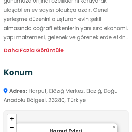
günümüze orijinal özelliklerini koruyarak
ulaşabilen ev sayısı oldukça azdır. Genel
yerleşme düzenini oluşturan evin şekil
almasında coğrafi etkenlerin yanı sıra ekonomi,
yapı malzemesi, gelenek ve göreneklerde etkin
rol oynamıştır (Yünkül, 2005). Yakın bir geçmişe
Daha Fazla Görüntüle
kadar çevresinin önemli bir kale kenti,idare ve
yerleşim merkezi olan Harput, yerleşme
Konum
fonksiyonunu yitirmesine rağmen, tarihi anıt ve
doğal özelliklerinden dolayı yukarıda sayılan
Adres:
Harput, Elâzığ Merkez, Elazığ, Doğu
çekici faktörlerin birçoğuna sahiptir (Günek ve
Anadolu Bölgesi, 23280, Türkiye
Karadoğan, 1998).
Kültürel mirasa ve doğal değerlere sahip
+
alanlarda, turizm, mimarlığı aktarma aracı
−
×
olarak değerlendirilmelidir.
Harput Evleri