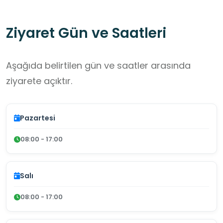
Eğitim merkezlerinde verilen dersler,
uygulamalar ve mesleki eğitim programları
Ziyaret Gün ve Saatleri
sayesinde öğrenciler, din hizmetlerinin nasıl
yürütüldüğünü öğrenir
Aşağıda belirtilen gün ve saatler arasında
ziyarete açıktır.
Pazartesi
08:00 - 17:00
Salı
08:00 - 17:00