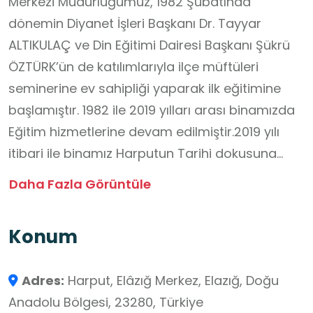
Merkezi Müdürlüğümüz, 1982 Şubatında
dönemin Diyanet İşleri Başkanı Dr. Tayyar
ALTIKULAÇ ve Din Eğitimi Dairesi Başkanı Şükrü
ÖZTÜRK’ün de katılımlarıyla ilçe müftüleri
seminerine ev sahipliği yaparak ilk eğitimine
başlamıştır. 1982 ile 2019 yılları arası binamızda
Eğitim hizmetlerine devam edilmiştir.2019 yılı
itibari ile binamız Harputun Tarihi dokusuna
uygun bir şekilde inşa edilmek üzere
Daha Fazla Görüntüle
yıkılmıştır.2019 yılında Elazığ Merkez Sürsürü
Mahallesinde geçici hizmet binasına taşınan
Konum
müdürlüğümüz 2023 yılı itibari ile şuan ki hizmet
binasına taşınmıştır.Yeni binamız 270 kişilik yatılı
Adres:
Harput, Elâzığ Merkez, Elazığ, Doğu
kapasiteye sahip olup 15 derslikten
Anadolu Bölgesi, 23280, Türkiye
oluşmaktadır.270 Kişilik Yemekhane Ayrıca 240