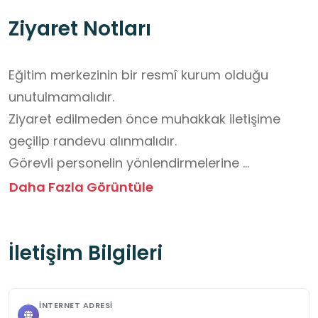
Ziyaret Notları
Eğitim merkezinin bir resmî kurum olduğu 
unutulmamalıdır.

Ziyaret edilmeden önce muhakkak iletişime 
geçilip randevu alınmalıdır.

Görevli personelin yönlendirmelerine 
uyulmalıdır.

Daha Fazla Görüntüle
İzin verilmeyen alanlara girilmemelidir.

Ders saatlerinde sessizlik ve düzen 
İletişim Bilgileri
korunmalıdır.

Gürültüden kaçınılmalı, yüksek sesle 
konuşulmamalıdır.

İNTERNET ADRESI
Toplu ziyaretlerde grup disiplini sağlanmalıdır
