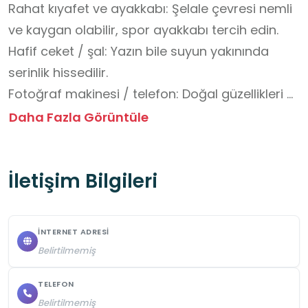
Rahat kıyafet ve ayakkabı: Şelale çevresi nemli 
ve kaygan olabilir, spor ayakkabı tercih edin.

Hafif ceket / şal: Yazın bile suyun yakınında 
serinlik hissedilir.

Fotoğraf makinesi / telefon: Doğal güzellikleri 
ölümsüzleştirmek için.

Daha Fazla Görüntüle
Şapka ve güneş gözlüğü: Özellikle yaz aylarında 
gündüz gezi planlıyorsanız.

İletişim Bilgileri
Su ve atıştırmalık: Çevrede restoranlar var ama 
küçük ihtiyaçlar için yanınızda bulundurmak iyi 
olur.

İNTERNET ADRESI
Islanmaya dayanıklı çanta veya poşet: Şelale 
Belirtilmemiş
yakınında sıçrayan su eşyaları ıslatabilir.

Nakit para: Hediyelik eşyalar, defne sabunu 
TELEFON
Belirtilmemiş
veya yöresel yiyecekler almak için (her yerde 