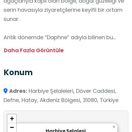
ağaçlarıyla kaplı olan bölge, doğal güzelliği ve
serin havasıyla ziyaretçilerine keyifli bir ortam
sunar.
Antik dönemde “Daphne” adıyla bilinen bu
bölge, mitolojik bir efsaneyle de ilişkilidir.
Daha Fazla Görüntüle
Rivayete göre, Apollon’un aşkından kaçan
Daphne burada defne ağacına dönüşmüştür.
Konum
Roma döneminde sayfiye yeri olarak kullanılan
bölgede villa ve hamam kalıntılarına
Adres:
Harbiye Şelaleleri, Döver Caddesi,
rastlanmaktadır.
Defne, Hatay, Akdeniz Bölgesi, 31080, Türkiye
Günümüzde Harbiye Şelalesi, Hatay’ın en çok
+
ziyaret edilen doğal turistik alanlarından biridir.
−
×
Çevresinde yer alan restoranlar, mesire
Harbiye Şelalesi