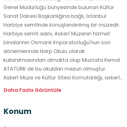
Genel Müdürlüğü bünyesinde bulunan Kültür
Sanat Dairesi Başkanlığına bağlı, İstanbul
Harbiye semtinde konuşlandırılmış bir müzedir.
Harbiye semti adını, Askerî Müzenin hizmet
binalarının Osmanlı İmparatorluğu'nun son
dönemlerinde Harp Okulu olarak
kullanılmasından almakta olup Mustafa Kemal
ATATÜRK de bu okuldan mezun olmuştur.
Askerî Müze ve Kültür Sitesi Komutanlığı, askerî
kültür varlıkları kapsamına giren eserleri toplar,
Daha Fazla Görüntüle
sınıflandırır, bu malzemelerin bakım ve
restorasyonunu yapar, çağdaş yöntemlerle
Konum
sergiler ve gelecek kuşaklara iletilmek üzere
depolar. Askerî Müze ve Kültür Sitesi