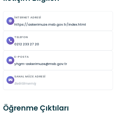
Ziyaret esnasında sergilenen eşyalara 
dokunulmaması ve konser esnasında sessiz 
İNTERNET ADRESI
olunması gerekmektedir.
https://askerimuze.msb.gov.tr/index.html
TELEFON
0212 233 27 20
E-POSTA
yhgm-askerimuze@msb.gov.tr
SANAL MÜZE ADRESI
Belirtilmemiş
Öğrenme Çıktıları