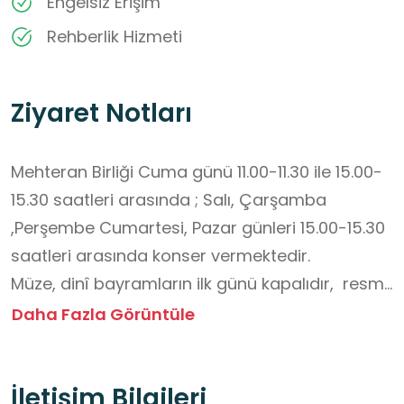
Engelsiz Erişim
Rehberlik Hizmeti
Ziyaret Notları
Mehteran Birliği Cuma günü 11.00-11.30 ile 15.00-
15.30 saatleri arasında ; Salı, Çarşamba 
,Perşembe Cumartesi, Pazar günleri 15.00-15.30 
saatleri arasında konser vermektedir.

Müze, dinî bayramların ilk günü kapalıdır,  resmî 
bayramlarda açıktır.

Daha Fazla Görüntüle
Müzeye Son Giriş Saati 16:00'dır. 

Müzeye yiyecek ve içecek ile girilmemesi 
İletişim Bilgileri
gerekmektedir. 
