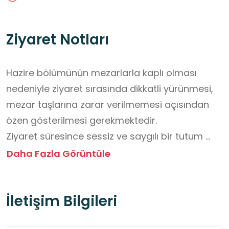
Ziyaret Notları
Hazire bölümünün mezarlarla kaplı olması 
nedeniyle ziyaret sırasında dikkatli yürünmesi, 
mezar taşlarına zarar verilmemesi açısından 
özen gösterilmesi gerekmektedir.

Ziyaret süresince sessiz ve saygılı bir tutum 
sergilenmesi, ibadet mekânının niteliğine uygun 
Daha Fazla Görüntüle
bir ortamın korunmasına katkı sağlayacaktır.

Tarihî eserlerin korunması amacıyla duvar 
İletişim Bilgileri
süslemelerine, mimari unsurlara ve mezar 
taşlarına temas edilmemesi gerekmektedir.
