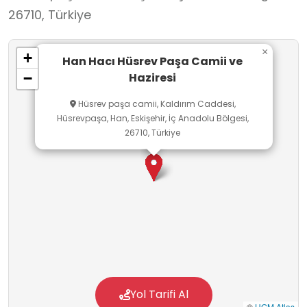
26710, Türkiye
×
+
Han Hacı Hüsrev Paşa Camii ve
Haziresi
−
Hüsrev paşa camii, Kaldırım Caddesi,
Hüsrevpaşa, Han, Eskişehir, İç Anadolu Bölgesi,
26710, Türkiye
Yol Tarifi Al
©
HGM Atlas