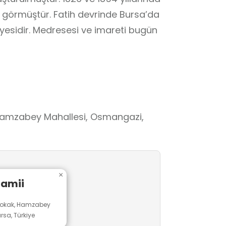
görmüştür. Fatih devrinde Bursa’da
iyesidir. Medresesi ve imareti bugün
Hamzabey Mahallesi, Osmangazi,
×
amii
Sokak, Hamzabey
rsa, Türkiye