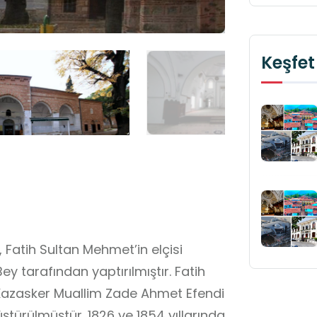
Keşfet
 Fatih Sultan Mehmet’in elçisi
y tarafından yaptırılmıştır. Fatih
a Kazasker Muallim Zade Ahmet Efendi
türülmüştür. 1826 ve 1854 yıllarında