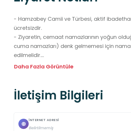
- Hamzabey Camii ve Türbesi, aktif ibadethane 
ücretsizdir.

- Ziyaretin, cemaat namazlarının yoğun olduğu 
cuma namazları) denk gelmemesi için namaz v
edilmelidir.

- Camiye yiyecek ve içecekle girilmemelidir.

Daha Fazla Görüntüle
- Sessizlik korunmalı, mekânın ibadethane kim
- Kılık kıyafete özen gösterilmeli, temiz ve düzen
İletişim Bilgileri
- Öğrencilere, Hamzabey Camii'nin aktif bir i
bir ziyaretgâh olduğu anlatılmalıdır. Ziyaretin
hakkında bilgi verilmelidir.

- Okul servislerinin güvenli indirme/bindirme y
İNTERNET ADRESI
tarihî dokuyu engellemeyecek şekilde önceden 
Belirtilmemiş