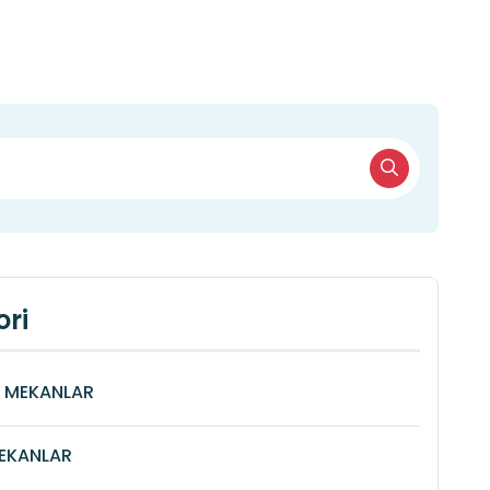
ri
Î MEKANLAR
MEKANLAR