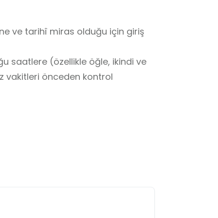
ve tarihî miras olduğu için giriş 
saatlere (özellikle öğle, ikindi ve 
akitleri önceden kontrol 
liğine uygun davranılmalıdır.

li giyinilmelidir.

badethane ve Türbesi'nin ise manevi 
 ciddiyeti ve manevi atmosferi 
apacağı nokta, trafik akışını ve 
belirlenmelidir.
