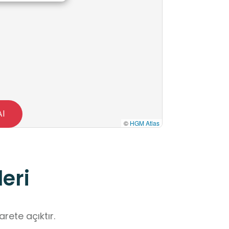
Al
©
HGM Atlas
eri
rete açıktır.