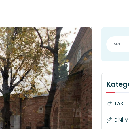
Katego
TARİH
DİNÎ 