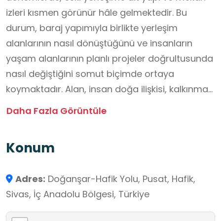
izleri kısmen görünür hâle gelmektedir. Bu
durum, baraj yapımıyla birlikte yerleşim
alanlarının nasıl dönüştüğünü ve insanların
yaşam alanlarının planlı projeler doğrultusunda
nasıl değiştiğini somut biçimde ortaya
koymaktadır. Alan, insan doğa ilişkisi, kalkınma
projeleri, yerleşimlerin taşınması, çevresel ve
Daha Fazla Görüntüle
toplumsal etkiler gibi konuların birlikte
gözlemlenebildiği özgün bir mekânsal örnek
Konum
sunmaktadır. Bu yönüyle Pusat Özen Barajı;
öğrencilerin coğrafya, sosyal bilgiler, tarihsel
Adres:
Doğanşar-Hafik Yolu, Pusat, Hafik,
süreklilik, değişim ve çevresel etki başlıklarını
Sivas, İç Anadolu Bölgesi, Türkiye
sahada ve bütüncül bir yaklaşımla ele
alabilecekleri nitelikli bir okul dışı öğrenme