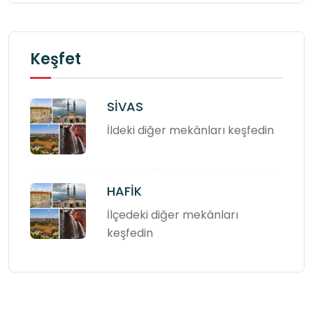
Keşfet
SİVAS
İldeki diğer mekânları keşfedin
HAFİK
İlçedeki diğer mekânları
keşfedin