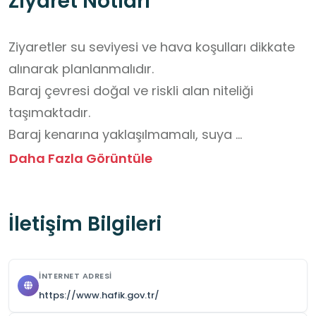
Ziyaret Notları
Ziyaretler su seviyesi ve hava koşulları dikkate 
alınarak planlanmalıdır. 

Baraj çevresi doğal ve riskli alan niteliği 
taşımaktadır. 

Baraj kenarına yaklaşılmamalı, suya 
girilmemelidir.

Daha Fazla Görüntüle
Sular çekildiğinde ortaya çıkan kalıntılara 
yaklaşılmaması tavsiye edilir.

İletişim Bilgileri
Zemin çamurlu ve kaygan olabileceğinden 
fiziksel güvenliğe dikkat edilmelidir.

Öğrenciler grup hâlinde ve öğretmen 
İNTERNET ADRESI
gözetiminde hareket etmelidir.

https://www.hafik.gov.tr/
Tarihî kalıntılara zarar verebilecek 