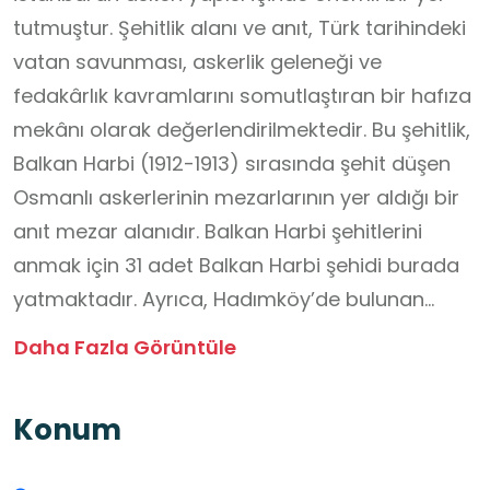
tutmuştur. Şehitlik alanı ve anıt, Türk tarihindeki
vatan savunması, askerlik geleneği ve
fedakârlık kavramlarını somutlaştıran bir hafıza
mekânı olarak değerlendirilmektedir. Bu şehitlik,
Balkan Harbi (1912-1913) sırasında şehit düşen
Osmanlı askerlerinin mezarlarının yer aldığı bir
anıt mezar alanıdır. Balkan Harbi şehitlerini
anmak için 31 adet Balkan Harbi şehidi burada
yatmaktadır. Ayrıca, Hadımköy’de bulunan
Hadımköy Askeri Hastanesi’nde vefat eden
Daha Fazla Görüntüle
askerlerin mezarları da buraya taşınmıştır. Bu
nedenle toplamda şehitlik alanında yaklaşık 150
Konum
şehit mezarı bulunmaktadır. Bu şehitlerden 6’sı
ise daha yakın dönemlerdeki İç Güvenlik