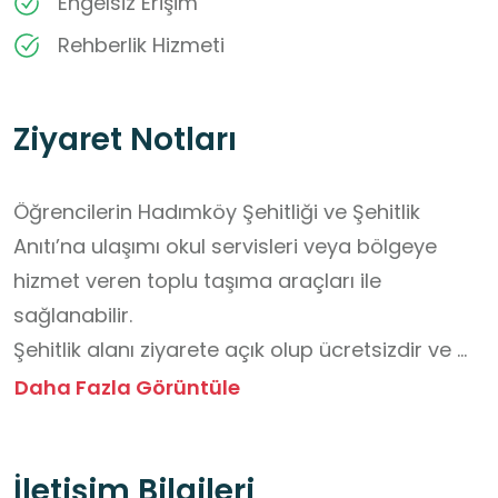
Engelsiz Erişim
Rehberlik Hizmeti
Ziyaret Notları
Öğrencilerin Hadımköy Şehitliği ve Şehitlik 
Anıtı’na ulaşımı okul servisleri veya bölgeye 
hizmet veren toplu taşıma araçları ile 
sağlanabilir. 

Şehitlik alanı ziyarete açık olup ücretsizdir ve 
giriş için herhangi bir ücret alınmamaktadır. 

Daha Fazla Görüntüle
Ziyaret sırasında öğrencilerin grup düzenini 
korumaları, öğretmenlerin yönlendirmelerine 
İletişim Bilgileri
uymaları ve alanın taşıdığı manevi değere 