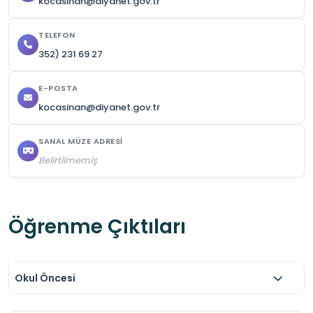
kocasinan@diyanet.gov.tr
TELEFON
352) 231 69 27
E-POSTA
kocasinan@diyanet.gov.tr
SANAL MÜZE ADRESI
Belirtilmemiş
Öğrenme Çıktıları
Okul Öncesi