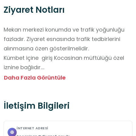
Ziyaret Notları
Mekan merkezi konumda ve trafik yoğunluğu 
fazladır. Ziyaret esnasında trafik tedbirlerini 
alınmasına özen gösterilmelidir. 

Kümbet içine  giriş Kocasinan müftülüğü özel 
iznine bağlıdır.

Ücretsizdir.

Daha Fazla Görüntüle
Dış mekan ziyareti olduğu için yanınızda yiyecek 
içecek olabilir.
İletişim Bilgileri
İNTERNET ADRESI