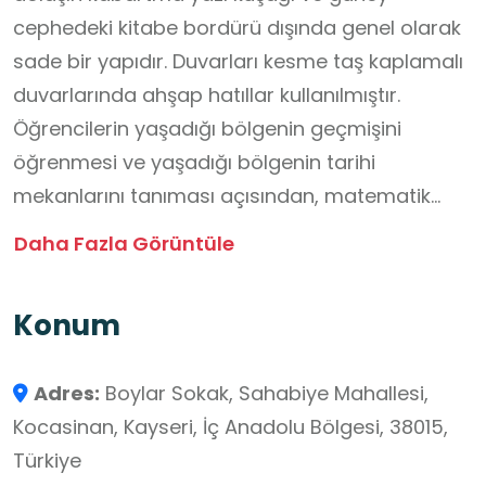
cephedeki kitabe bordürü dışında genel olarak
sade bir yapıdır. Duvarları kesme taş kaplamalı
duvarlarında ahşap hatıllar kullanılmıştır.
Öğrencilerin yaşadığı bölgenin geçmişini
öğrenmesi ve yaşadığı bölgenin tarihi
mekanlarını tanıması açısından, matematik
dersinde geometrik şekil ve geometrik cisimleri
Daha Fazla Görüntüle
tanıma, görsel sanatlar dersinde sanat eseri
inceleme şehre ait katalog çıkarma gibi
Konum
durumlarda okul dışı öğrenme ortamı olarak
uygundur.
Adres:
Boylar Sokak, Sahabiye Mahallesi,
Kocasinan, Kayseri, İç Anadolu Bölgesi, 38015,
Türkiye