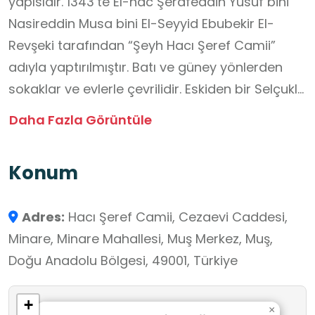
yapısıdır. 1343’te El-hac Şerafeddin Yusuf bini
Nasireddin Musa bini El-Seyyid Ebubekir El-
Revşeki tarafından “Şeyh Hacı Şeref Camii”
adıyla yaptırılmıştır. Batı ve güney yönlerden
sokaklar ve evlerle çevrilidir. Eskiden bir Selçuklu
yapısı olan ve 1974 tarihinde yıktırılan Aslan-
Daha Fazla Görüntüle
Kaplan (Aslanlı) Hanı’nın bulunduğu geniş bir
avlu içerisinde bulunan cami, 1902 yılında Sultan
Konum
II. Abdülhamid Dönemi'nde yıkık olduğu için
minaresi ile bu dönemde üzeri dokuz kubbe ile
Adres:
Hacı Şeref Camii, Cezaevi Caddesi,
örtülü olacak şekilde tamir ettirilmiştir.
Minare, Minare Mahallesi, Muş Merkez, Muş,
Sonradan caminin batı duvarı yıktırılarak 1997
Doğu Anadolu Bölgesi, 49001, Türkiye
yılında genişletilmiş, Ahlat taşından son cemaat
yeri eklenmiştir.
+
×