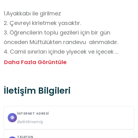
1.Ayakkabı ile girilmez

2. Çevreyi kirletmek yasaktır.

3. Öğrencilerin toplu gezileri için bir gün 
önceden Müftülükten randevu  alınmalıdır.

4. Camii sınırları içinde yiyecek ve içecek 
satılmamaktadır.

Daha Fazla Görüntüle
5. Ziyaretçiler yanlarında yiyecek ve içecek 
getiremezler.

İletişim Bilgileri
6. Öğrencilerin fiziksel güvenliği konusunda bir 
sorun yoktur.
İNTERNET ADRESI
Belirtilmemiş
TELEFON